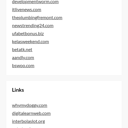
developmentworm.com
itlivenews.com
theplumbingfremont.com
newstrending24.com
ufabetbonus.biz
kelasweekend.com
betatk.net
aandly.com
bswoo.com
Links
whymydoggy.com
digitalearnweb.com
interbolaslot.org