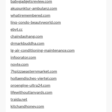
babygadgetsreview.com
akupunktur-ambulanz.com
whatiremembered.com
linq-condo-beautyworld.com
ebyt.cc
chaindaohang.com
drmarkbuddha.com
lg-air-conditioning-maintenance.com
infoorator.com
novte.com
7hpizzaeasternmarket.com
hollaendisches-viertel.com
proengine-ultra24.com
lifewithoutlanyards.com
traida.net
kitchandhoney.com