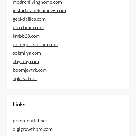
modrenlivinghome.com
instadatahelpainews.com
geekdailies.com
merchrain.com
kmbb28.com
callreportsforum.com
sokmilya.com
abyluny.com
boomjavtrk.com
apklead.net
Links
prada-outlet.net
digigrowthpro.com