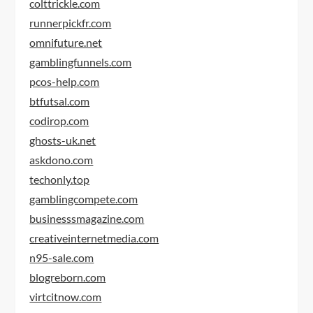
colttrickle.com
runnerpickfr.com
omnifuture.net
gamblingfunnels.com
pcos-help.com
btfutsal.com
codirop.com
ghosts-uk.net
askdono.com
techonly.top
gamblingcompete.com
businesssmagazine.com
creativeinternetmedia.com
n95-sale.com
blogreborn.com
virtcitnow.com