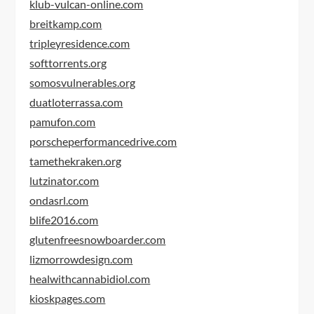
klub-vulcan-online.com
breitkamp.com
tripleyresidence.com
softtorrents.org
somosvulnerables.org
duatloterrassa.com
pamufon.com
porscheperformancedrive.com
tamethekraken.org
lutzinator.com
ondasrl.com
blife2016.com
glutenfreesnowboarder.com
lizmorrowdesign.com
healwithcannabidiol.com
kioskpages.com