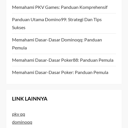
a
Memahami PKV Games: Panduan Komprehensif
g
Panduan Utama Domino99: Strategi Dan Tips
i
Sukses
n
Memahami Dasar-Dasar Dominoqq: Panduan
Pemula
a
Memahami Dasar-Dasar Poker88: Panduan Pemula
t
Memahami Dasar-Dasar Poker: Panduan Pemula
i
o
LINK LAINNYA
n
pkv qq
dominoqq