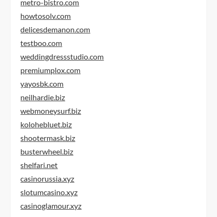
metro-bistro.com
howtosolv.com
delicesdemanon.com
testboo.com
weddingdressstudio.com
premiumplox.com
yayosbk.com
neilhardie.biz
webmoneysurf.biz
kolohebluet.biz
shootermask.biz
busterwheel.biz
shelfari.net
casinorussia.xyz
slotumcasino.xyz
casinoglamour.xyz