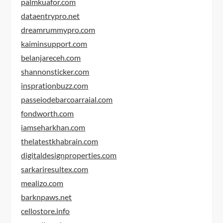
palmkuafor.com
dataentrypro.net
dreamrummypro.com
kaiminsupport.com
belanjareceh.com
shannonsticker.com
insprationbuzz.com
passeiodebarcoarraial.com
fondworth.com
iamseharkhan.com
thelatestkhabrain.com
digitaldesignproperties.com
sarkariresultex.com
mealizo.com
barknpaws.net
cellostore.info