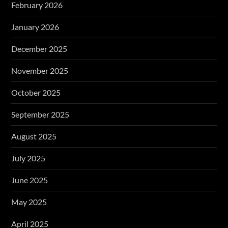
February 2026
January 2026
December 2025
November 2025
October 2025
September 2025
August 2025
July 2025
June 2025
May 2025
April 2025