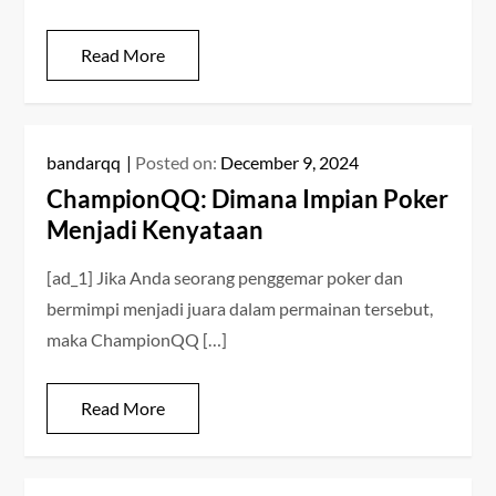
Read More
bandarqq
Posted on:
December 9, 2024
ChampionQQ: Dimana Impian Poker
Menjadi Kenyataan
[ad_1] Jika Anda seorang penggemar poker dan
bermimpi menjadi juara dalam permainan tersebut,
maka ChampionQQ […]
Read More