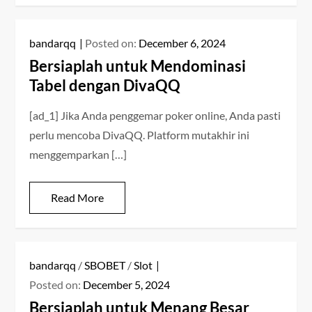
bandarqq
Posted on:
December 6, 2024
Bersiaplah untuk Mendominasi
Tabel dengan DivaQQ
[ad_1] Jika Anda penggemar poker online, Anda pasti
perlu mencoba DivaQQ. Platform mutakhir ini
menggemparkan […]
Read More
bandarqq
/
SBOBET
/
Slot
Posted on:
December 5, 2024
Bersiaplah untuk Menang Besar