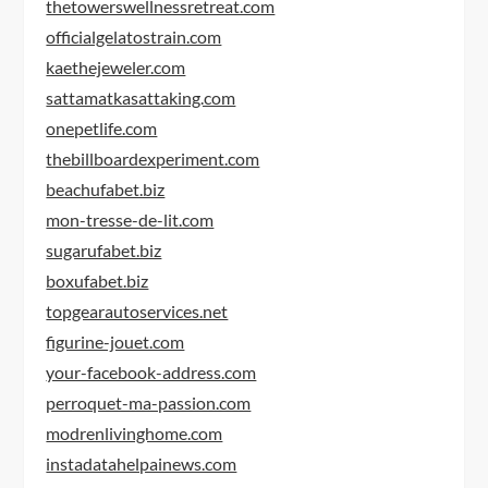
thetowerswellnessretreat.com
officialgelatostrain.com
kaethejeweler.com
sattamatkasattaking.com
onepetlife.com
thebillboardexperiment.com
beachufabet.biz
mon-tresse-de-lit.com
sugarufabet.biz
boxufabet.biz
topgearautoservices.net
figurine-jouet.com
your-facebook-address.com
perroquet-ma-passion.com
modrenlivinghome.com
instadatahelpainews.com