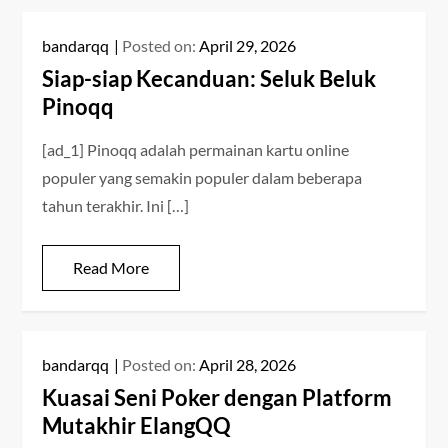
bandarqq
Posted on:
April 29, 2026
Siap-siap Kecanduan: Seluk Beluk
Pinoqq
[ad_1] Pinoqq adalah permainan kartu online
populer yang semakin populer dalam beberapa
tahun terakhir. Ini […]
Read More
bandarqq
Posted on:
April 28, 2026
Kuasai Seni Poker dengan Platform
Mutakhir ElangQQ