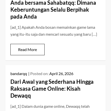
Anda bersama Sahabatqq: Dimana
Keberuntungan Selalu Berpihak
pada Anda
[ad_1] Apakah Anda bosan memainkan game lama
yang itu-itu saja dan mencari sesuatu yang baru […]
Read More
bandarqq
Posted on:
April 26, 2026
Dari Awal yang Sederhana Hingga
Raksasa Game Online: Kisah
Dewaqq
[ad_1] Dalam dunia game online, Dewaqq telah