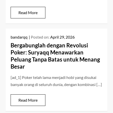
Read More
bandarqq
Posted on:
April 29, 2026
Bergabunglah dengan Revolusi
Poker: Suryaqq Menawarkan
Peluang Tanpa Batas untuk Menang
Besar
[ad_1] Poker telah lama menjadi hobi yang disukai
banyak orang di seluruh dunia, dengan kombinasi […]
Read More