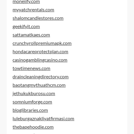
moneiify.com
myyatchrentals.com
shalomcandlestores.com
geekifyit.com
sattamatkaes.com
crunchyrollpremiumapk.com
hondacareprotectplan.com
casinogamblingcasino.com
towtimenews.com
draincleaningdirectory.com
baotangmythuathcm.com
jethukukburosu.com
somniumforge.com
bloglibraries.com
luleburgaznakliyatfirmasi.com
thebapehoodie.com