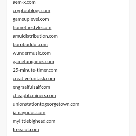
aem-x.com
cryptooblogs.com
gameuplevel.com
homethestyle.com
amuldistribution.com
borobuddur.com
wundermusic.com
gamefungames.com
25-minute-timer.com
creativefuntask.com
engrsaifulsaif.com
cheapbtcminers.com
unionstationtogeorgetown.com
iamayudoc.com
mylittlebighead.com
freealot.com