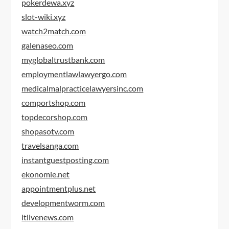
pokerdewa.xyz
slot-wiki.xyz
watch2match.com
galenaseo.com
myglobaltrustbank.com
employmentlawlawyergo.com
medicalmalpracticelawyersinc.com
comportshop.com
topdecorshop.com
shopasotv.com
travelsanga.com
instantguestposting.com
ekonomie.net
appointmentplus.net
developmentworm.com
itlivenews.com