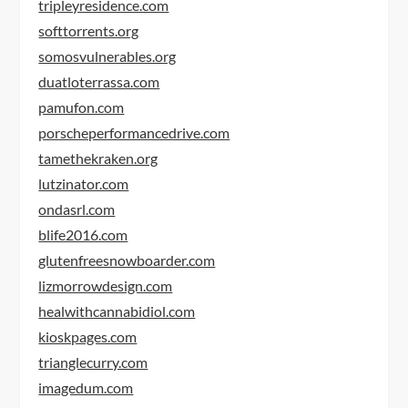
tripleyresidence.com
softtorrents.org
somosvulnerables.org
duatloterrassa.com
pamufon.com
porscheperformancedrive.com
tamethekraken.org
lutzinator.com
ondasrl.com
blife2016.com
glutenfreesnowboarder.com
lizmorrowdesign.com
healwithcannabidiol.com
kioskpages.com
trianglecurry.com
imagedum.com