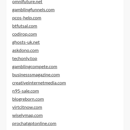
omnifuture.net
gamblingfunnels.com
pcos-help.com
btfutsal.com
codirop.com
ghosts-uk.net
askdono.com
techonly.top
gamblingcompete.com
businesssmagazine.com
creativeinternetmedia.com
n95-sale.com
blogreborn.com
virtcitnow.com
wiselymap.com
prochatgptonline.com