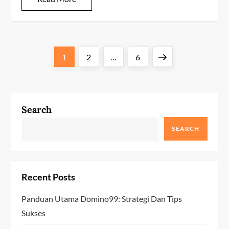
P
Page
Page
Page
Next
1
2
…
6
o
page
s
Search
t
SEARCH
s
p
Recent Posts
a
Panduan Utama Domino99: Strategi Dan Tips
g
Sukses