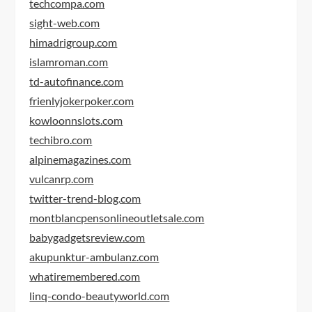
techcompa.com
sight-web.com
himadrigroup.com
islamroman.com
td-autofinance.com
frienlyjokerpoker.com
kowloonnslots.com
techibro.com
alpinemagazines.com
vulcanrp.com
twitter-trend-blog.com
montblancpensonlineoutletsale.com
babygadgetsreview.com
akupunktur-ambulanz.com
whatiremembered.com
linq-condo-beautyworld.com