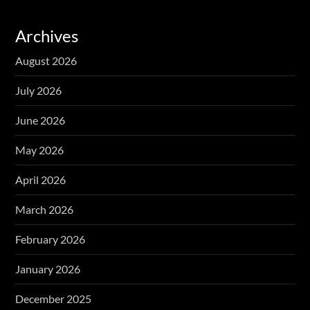
Archives
August 2026
July 2026
June 2026
May 2026
April 2026
March 2026
February 2026
January 2026
December 2025