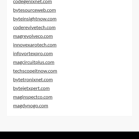
codegenixnet.com
bytesourceweb.com
byteinsightnow.com
coderevivetech.com
magrevolveco.com
innovexarotech.com
infovortexpro.com
magcircuitplus.com
techscopeitnow.com
bytetronixnet.com
bytejetxpert.com
maginspectco.com
magdynogo.com