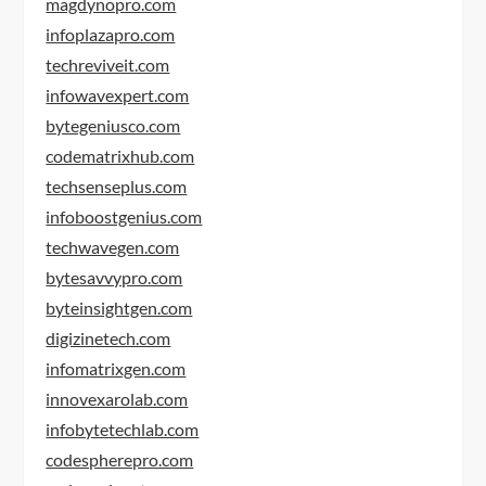
magdynopro.com
infoplazapro.com
techreviveit.com
infowavexpert.com
bytegeniusco.com
codematrixhub.com
techsenseplus.com
infoboostgenius.com
techwavegen.com
bytesavvypro.com
byteinsightgen.com
digizinetech.com
infomatrixgen.com
innovexarolab.com
infobytetechlab.com
codespherepro.com