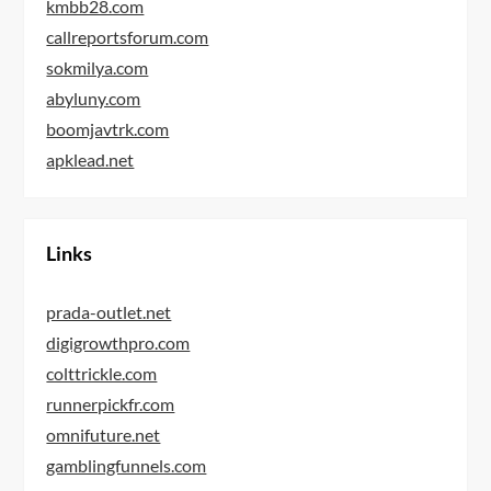
kmbb28.com
callreportsforum.com
sokmilya.com
abyluny.com
boomjavtrk.com
apklead.net
Links
prada-outlet.net
digigrowthpro.com
colttrickle.com
runnerpickfr.com
omnifuture.net
gamblingfunnels.com