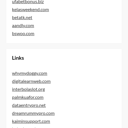
ufabetbonus.biz
kelasweekend.com
betatk.net
aandly.com
bswoo.com
Links
whymydoggy.com
digitalearnweb.com
interbolaslot.org
palmkuafor.com
dataentrypro.net
dreamrummypro.com
kaiminsupport.com