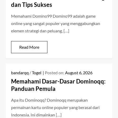
dan Tips Sukses
Memahami Domino99 Domino99 adalah game
online yang sangat populer yang menggabungkan
elemen strategi dan peluang, […]
Read More
bandarqq
/
Togel
Posted on:
August 6, 2026
Memahami Dasar-Dasar Dominoqq:
Panduan Pemula
Apa itu Dominoqq? Dominoqq merupakan
permainan kartu online populer yang berasal dari
Indonesia. Ini dimainkan […]