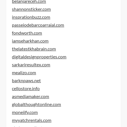
belanjareceh.com
shannonsticker.com
insprationbuzz.com
passeiodebarcoarraial.com
fondworth.com
iamseharkhan.com
thelatestkhabrain.com
digitaldesignproperties.com
sarkariresultex.com
mealizo.com
barknpaws.net
cellostore.info
asmediamaker.com
globalthoughtonline.com
moneiify.com
myyatchrentals.com