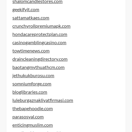
shalomcandlestores.com
geekifyit.com
sattamatkaes.com
crunchyrollpremiumapk.com
hondacareprotectplan.com
casinogamblingcasino.com
towtimenews.com
draincleaningdirectory.com
baotangmythuathcm.com
jethukukburosu.com
somniumforge.com
bloglibraries.com
luleburgaznakliyatfirmasi.com
thebapehoodie.com
parasosyal.com
enticingmuslim.com