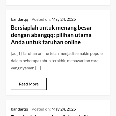
bandarqq
Posted on:
May 24, 2025
Bersiaplah untuk menang besar
dengan abangqq: pilihan utama
Anda untuk taruhan online
[ad_1] Taruhan online telah menjadi semakin populer
dalam beberapa tahun terakhir, menawarkan cara
yang nyaman […]
Read More
bandarqq
Posted on:
May 24, 2025