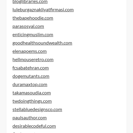
bloglibraries.com
luleburgaznakliyatfirmasi.com
thebapehoodie.com
parasosyal.com
enticingmuslim.com
goodhealthsoundwealth.com
elenapoems.com
hellmouseretro.com
fcsabatehran.com
dogemutants.com
duramaxtop.com
takamasoudia.com
twdoingthings.com
stellabluedesignsco.com
paulsauthor.com
desirablecodeful.com