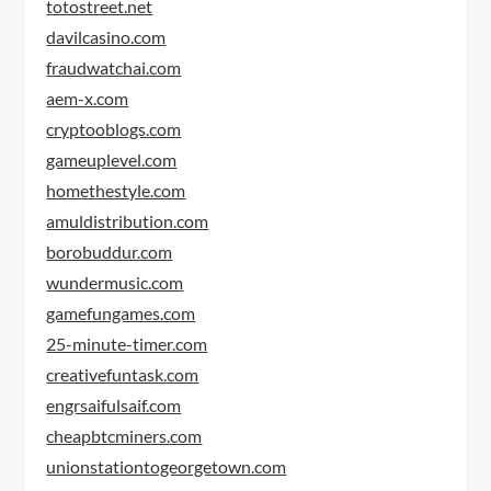
totostreet.net
davilcasino.com
fraudwatchai.com
aem-x.com
cryptooblogs.com
gameuplevel.com
homethestyle.com
amuldistribution.com
borobuddur.com
wundermusic.com
gamefungames.com
25-minute-timer.com
creativefuntask.com
engrsaifulsaif.com
cheapbtcminers.com
unionstationtogeorgetown.com