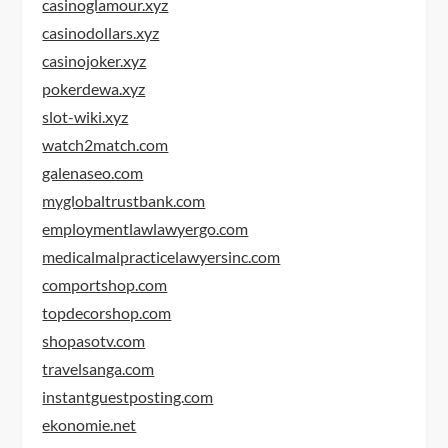
casinoglamour.xyz
casinodollars.xyz
casinojoker.xyz
pokerdewa.xyz
slot-wiki.xyz
watch2match.com
galenaseo.com
myglobaltrustbank.com
employmentlawlawyergo.com
medicalmalpracticelawyersinc.com
comportshop.com
topdecorshop.com
shopasotv.com
travelsanga.com
instantguestposting.com
ekonomie.net