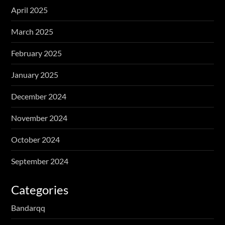
April 2025
March 2025
February 2025
January 2025
December 2024
November 2024
October 2024
September 2024
Categories
Bandarqq