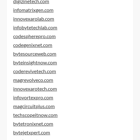
digizinetech.com
infomatrixgen.com
innovexarolab.com
infobytetechlab.com
codespherepro.com
codegenixnet.com
bytesourceweb.com
byteinsightnow.com
coderevivetech.com
magrevolveco.com
innovexarotech.com
infovortexpro.com
magcircuitplus.com
techscopeitnow.com
bytetronixnet.com
bytejetxpert.com