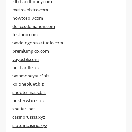
kitchandhoney.com
metro-bistro.com
howtosolv.com
delicesdemanon.com
testboo.com
weddingdressstudio.com
premiumplox.com
yayosbk.com
neilhardie.biz
webmoneysurf.biz
kolohebluet.biz
shootermask.biz
busterwheel.biz
shelfari.net
casinorussia.xyz
slotumcasino.xyz