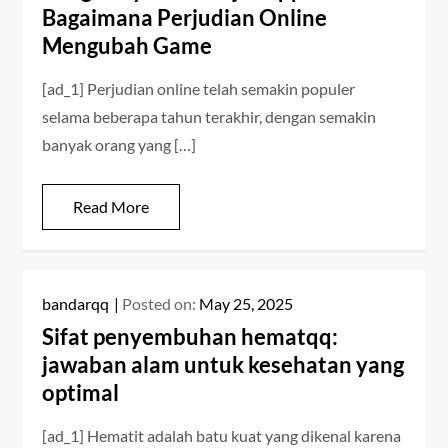
Bagaimana Perjudian Online
Mengubah Game
[ad_1] Perjudian online telah semakin populer
selama beberapa tahun terakhir, dengan semakin
banyak orang yang […]
Read More
bandarqq
Posted on:
May 25, 2025
Sifat penyembuhan hematqq:
jawaban alam untuk kesehatan yang
optimal
[ad_1] Hematit adalah batu kuat yang dikenal karena