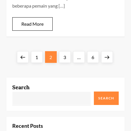
beberapa pemain yang […]
Read More
P
Previous
Page
Page
Page
Page
Next
1
2
3
…
6
o
page
page
s
Search
t
SEARCH
s
p
Recent Posts