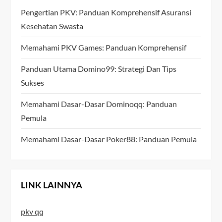
a
Pengertian PKV: Panduan Komprehensif Asuransi
g
Kesehatan Swasta
i
Memahami PKV Games: Panduan Komprehensif
n
Panduan Utama Domino99: Strategi Dan Tips
Sukses
a
Memahami Dasar-Dasar Dominoqq: Panduan
t
Pemula
i
Memahami Dasar-Dasar Poker88: Panduan Pemula
o
n
LINK LAINNYA
pkv qq