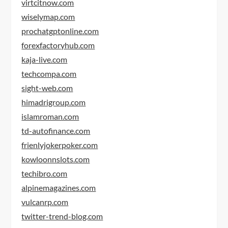
virtcitnow.com
wiselymap.com
prochatgptonline.com
forexfactoryhub.com
kaja-live.com
techcompa.com
sight-web.com
himadrigroup.com
islamroman.com
td-autofinance.com
frienlyjokerpoker.com
kowloonnslots.com
techibro.com
alpinemagazines.com
vulcanrp.com
twitter-trend-blog.com