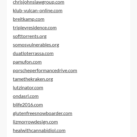
chrisjohnslawgroup.com
klub-vulcan-online.com
breitkamp.com
tripleyresidence.com
softtorrents.org
somosvulnerables.org
duatloterrassa.com
pamufon.com
porscheperformancedrive.com
tamethekraken.org
lutzinator.com
ondasrl.com
blife2016.com
glutenfreesnowboarder.com
lizmorrowdesign.com
healwithcannabidiol.com