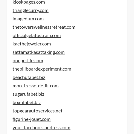
kioskpages.com
trianglecurry.com
imagedum.com
thetowerswellnessretreat.com
officialgelatostrain.com
kaethejeweler.com
sattamatkasattaking.com
onepetlife.com
thebillboardexperiment.com
beachufabet.biz
mon-tresse-de-lit.com
sugarufabet.biz
boxufabet.biz
topgearautoservices.net
figurine-jouet.com
your-facebook-address.com