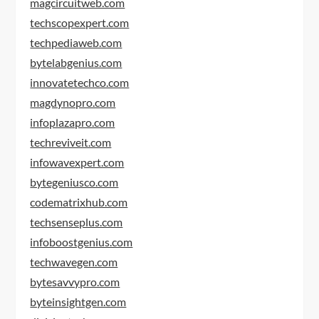
magcircuitweb.com
techscopexpert.com
techpediaweb.com
bytelabgenius.com
innovatetechco.com
magdynopro.com
infoplazapro.com
techreviveit.com
infowavexpert.com
bytegeniusco.com
codematrixhub.com
techsenseplus.com
infoboostgenius.com
techwavegen.com
bytesavvypro.com
byteinsightgen.com