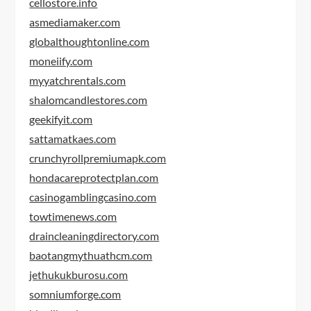
cellostore.info
asmediamaker.com
globalthoughtonline.com
moneiify.com
myyatchrentals.com
shalomcandlestores.com
geekifyit.com
sattamatkaes.com
crunchyrollpremiumapk.com
hondacareprotectplan.com
casinogamblingcasino.com
towtimenews.com
draincleaningdirectory.com
baotangmythuathcm.com
jethukukburosu.com
somniumforge.com