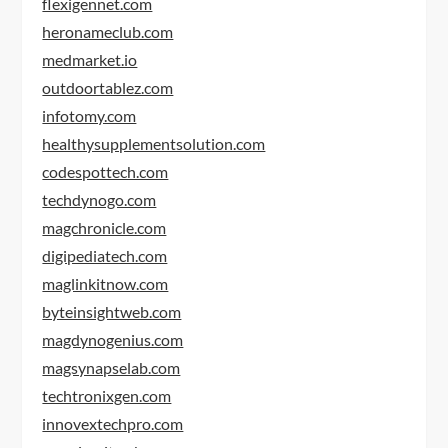
flexigennet.com
heronameclub.com
medmarket.io
outdoortablez.com
infotomy.com
healthysupplementsolution.com
codespottech.com
techdynogo.com
magchronicle.com
digipediatech.com
maglinkitnow.com
byteinsightweb.com
magdynogenius.com
magsynapselab.com
techtronixgen.com
innovextechpro.com