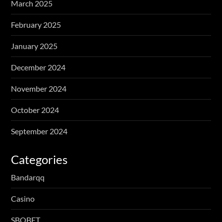
March 2025
February 2025
January 2025
December 2024
November 2024
October 2024
September 2024
Categories
Bandarqq
Casino
SBOBET