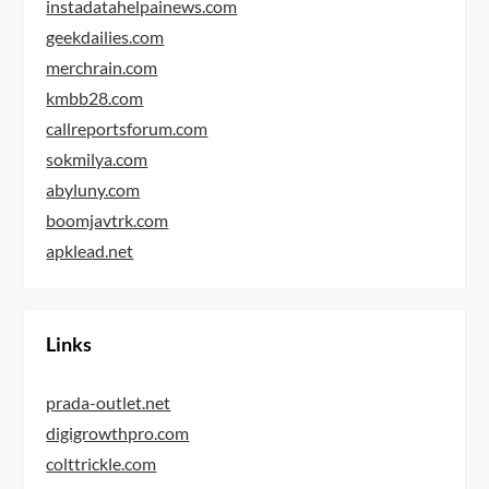
instadatahelpainews.com
geekdailies.com
merchrain.com
kmbb28.com
callreportsforum.com
sokmilya.com
abyluny.com
boomjavtrk.com
apklead.net
Links
prada-outlet.net
digigrowthpro.com
colttrickle.com