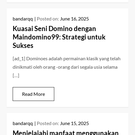
bandarqq
Posted on:
June 16, 2025
Kuasai Seni Domino dengan
Maindomino99: Strategi untuk
Sukses
[ad_1] Dominoes adalah permainan klasik yang telah
dinikmati oleh orang -orang dari segala usia selama
[…]
Read More
bandarqq
Posted on:
June 15, 2025
Menjelajahi manfaat menggunakan