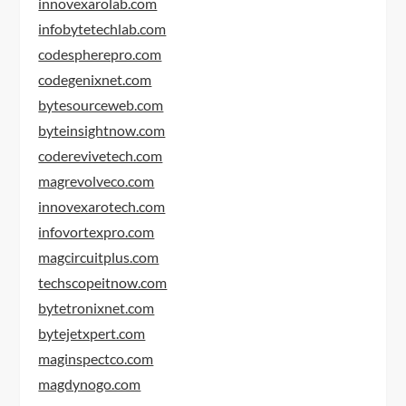
innovexarolab.com
infobytetechlab.com
codespherepro.com
codegenixnet.com
bytesourceweb.com
byteinsightnow.com
coderevivetech.com
magrevolveco.com
innovexarotech.com
infovortexpro.com
magcircuitplus.com
techscopeitnow.com
bytetronixnet.com
bytejetxpert.com
maginspectco.com
magdynogo.com