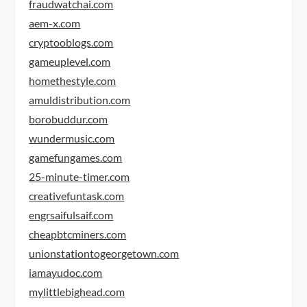
fraudwatchai.com
aem-x.com
cryptooblogs.com
gameuplevel.com
homethestyle.com
amuldistribution.com
borobuddur.com
wundermusic.com
gamefungames.com
25-minute-timer.com
creativefuntask.com
engrsaifulsaif.com
cheapbtcminers.com
unionstationtogeorgetown.com
iamayudoc.com
mylittlebighead.com