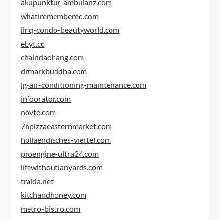
akupunktur-ambulanz.com
whatiremembered.com
linq-condo-beautyworld.com
ebyt.cc
chaindaohang.com
drmarkbuddha.com
lg-air-conditioning-maintenance.com
infoorator.com
novte.com
7hpizzaeasternmarket.com
hollaendisches-viertel.com
proengine-ultra24.com
lifewithoutlanyards.com
traida.net
kitchandhoney.com
metro-bistro.com