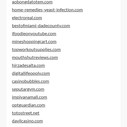
aobongdatotem.com
home-remedies-yeast-infection.com
electroreal.com
bestofmiami-dadecounty.com
ifoodieonyoutube.com
mineshoppingcart.com
topworkoutsupplies.com
mouthshutreviews.com
hirzadesalta.com
digitallifeopoly.com
casinobubbles.com
seputargym.com
impiyanamall.com
optguardian.com
totostreet.net
davilcasino.com