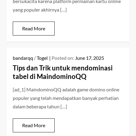
bersukacita karena platform permainan kartu online
yang populer akhirnya […]
Read More
bandarqq
/
Togel
Posted on:
June 17, 2025
Tips dan Trik untuk mendominasi
tabel di MaindominoQQ
[ad_1] MaindominoQQ adalah game domino online
populer yang telah mendapatkan banyak perhatian
dalam beberapa tahun […]
Read More