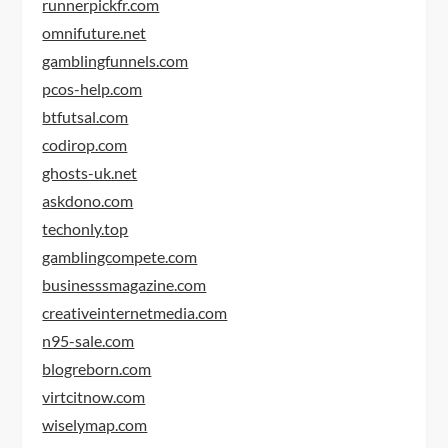
runnerpickfr.com
omnifuture.net
gamblingfunnels.com
pcos-help.com
btfutsal.com
codirop.com
ghosts-uk.net
askdono.com
techonly.top
gamblingcompete.com
businesssmagazine.com
creativeinternetmedia.com
n95-sale.com
blogreborn.com
virtcitnow.com
wiselymap.com