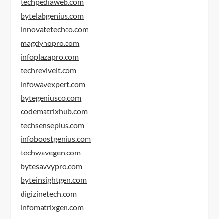
techpediaweb.com
bytelabgenius.com
innovatetechco.com
magdynopro.com
infoplazapro.com
techreviveit.com
infowavexpert.com
bytegeniusco.com
codematrixhub.com
techsenseplus.com
infoboostgenius.com
techwavegen.com
bytesavvypro.com
byteinsightgen.com
digizinetech.com
infomatrixgen.com