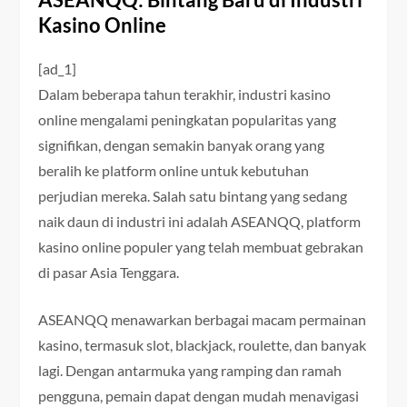
Kasino Online
[ad_1]
Dalam beberapa tahun terakhir, industri kasino
online mengalami peningkatan popularitas yang
signifikan, dengan semakin banyak orang yang
beralih ke platform online untuk kebutuhan
perjudian mereka. Salah satu bintang yang sedang
naik daun di industri ini adalah ASEANQQ, platform
kasino online populer yang telah membuat gebrakan
di pasar Asia Tenggara.
ASEANQQ menawarkan berbagai macam permainan
kasino, termasuk slot, blackjack, roulette, dan banyak
lagi. Dengan antarmuka yang ramping dan ramah
pengguna, pemain dapat dengan mudah menavigasi