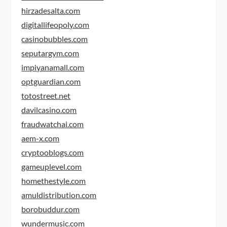
hirzadesalta.com
digitallifeopoly.com
casinobubbles.com
seputargym.com
impiyanamall.com
optguardian.com
totostreet.net
davilcasino.com
fraudwatchai.com
aem-x.com
cryptooblogs.com
gameuplevel.com
homethestyle.com
amuldistribution.com
borobuddur.com
wundermusic.com