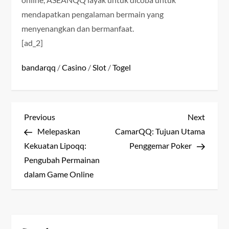
mendapatkan pengalaman bermain yang
menyenangkan dan bermanfaat.
[ad_2]
bandarqq
/
Casino
/
Slot
/
Togel
P
Previous
Next
Previous
Next
Post
Post
Melepaskan
CamarQQ: Tujuan Utama
o
Kekuatan Lipoqq:
Penggemar Poker
s
Pengubah Permainan
dalam Game Online
t
n