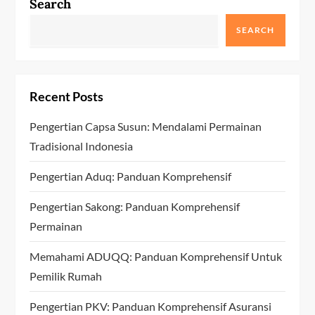
a
Search
v
SEARCH
i
g
Recent Posts
a
Pengertian Capsa Susun: Mendalami Permainan
Tradisional Indonesia
t
Pengertian Aduq: Panduan Komprehensif
i
Pengertian Sakong: Panduan Komprehensif
o
Permainan
n
Memahami ADUQQ: Panduan Komprehensif Untuk
Pemilik Rumah
Pengertian PKV: Panduan Komprehensif Asuransi