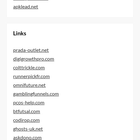
apklead.net
Links
prada-outlet.net
digigrowthpro.com
colttrickle.com
runnerpickfr.com
omnifuture.net
gamblingfunnels.com
pcos-help.com
btfutsal.com
codirop.com
ghosts-uk.net
askdono.com