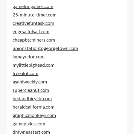
gamefungames.com
25-minute-timer.com
creativefuntask.com
engrsaifulsaif.com
cheapbtcminers.com
unionstationtogeorgetown.com
iamayudoc.com
mylittlebighead.com
freealot.com
asahiweekly.com
supercleanut.com
bedandbicycle.com
heraldcalifornia.com
graphicmonkeys.com
gamepixies.com
drawneastart.com