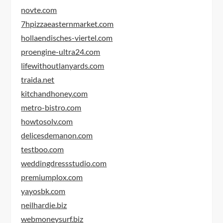
novte.com
7hpizzaeasternmarket.com
hollaendisches-viertel.com
proengine-ultra24.com
lifewithoutlanyards.com
traida.net
kitchandhoney.com
metro-bistro.com
howtosolv.com
delicesdemanon.com
testboo.com
weddingdressstudio.com
premiumplox.com
yayosbk.com
neilhardie.biz
webmoneysurf.biz