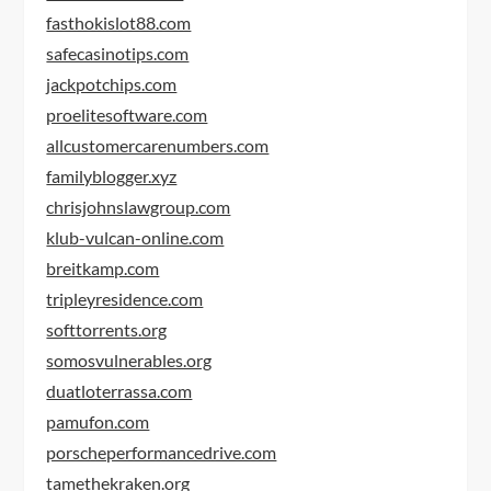
fasthokislot88.com
safecasinotips.com
jackpotchips.com
proelitesoftware.com
allcustomercarenumbers.com
familyblogger.xyz
chrisjohnslawgroup.com
klub-vulcan-online.com
breitkamp.com
tripleyresidence.com
softtorrents.org
somosvulnerables.org
duatloterrassa.com
pamufon.com
porscheperformancedrive.com
tamethekraken.org