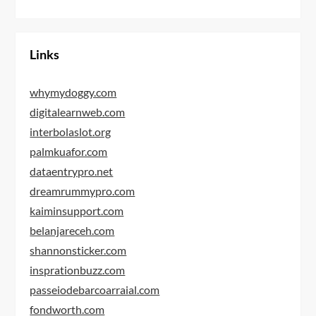
Links
whymydoggy.com
digitalearnweb.com
interbolaslot.org
palmkuafor.com
dataentrypro.net
dreamrummypro.com
kaiminsupport.com
belanjareceh.com
shannonsticker.com
insprationbuzz.com
passeiodebarcoarraial.com
fondworth.com