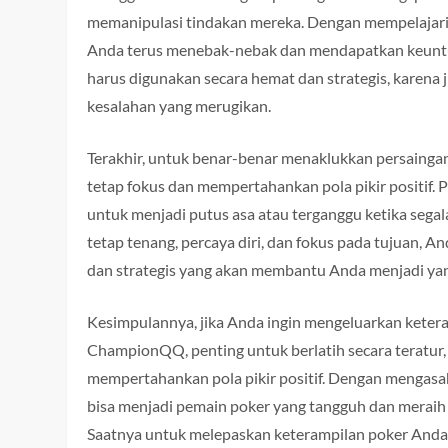
memanipulasi tindakan mereka. Dengan mempelajari 
Anda terus menebak-nebak dan mendapatkan keuntun
harus digunakan secara hemat dan strategis, karen
kesalahan yang merugikan.
Terakhir, untuk benar-benar menaklukkan persainga
tetap fokus dan mempertahankan pola pikir positif
untuk menjadi putus asa atau terganggu ketika segal
tetap tenang, percaya diri, dan fokus pada tujuan,
dan strategis yang akan membantu Anda menjadi yan
Kesimpulannya, jika Anda ingin mengeluarkan keter
ChampionQQ, penting untuk berlatih secara teratur
mempertahankan pola pikir positif. Dengan mengas
bisa menjadi pemain poker yang tangguh dan meraih k
Saatnya untuk melepaskan keterampilan poker Anda