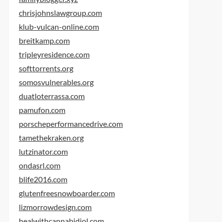
chrisjohnslawgroup.com
klub-vulcan-online.com
breitkamp.com
tripleyresidence.com
softtorrents.org
somosvulnerables.org
duatloterrassa.com
pamufon.com
porscheperformancedrive.com
tamethekraken.org
lutzinator.com
ondasrl.com
blife2016.com
glutenfreesnowboarder.com
lizmorrowdesign.com
healwithcannabidiol.com