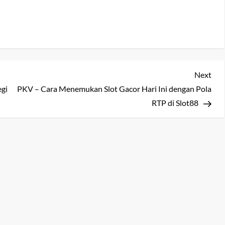
Nex
Next
Pos
egi
PKV – Cara Menemukan Slot Gacor Hari Ini dengan Pola
RTP di Slot88