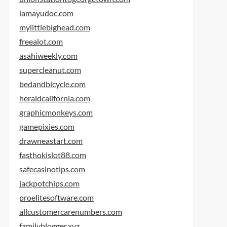
iamayudoc.com
mylittlebighead.com
freealot.com
asahiweekly.com
supercleanut.com
bedandbicycle.com
heraldcalifornia.com
graphicmonkeys.com
gamepixies.com
drawneastart.com
fasthokislot88.com
safecasinotips.com
jackpotchips.com
proelitesoftware.com
allcustomercarenumbers.com
familyblogger.xyz