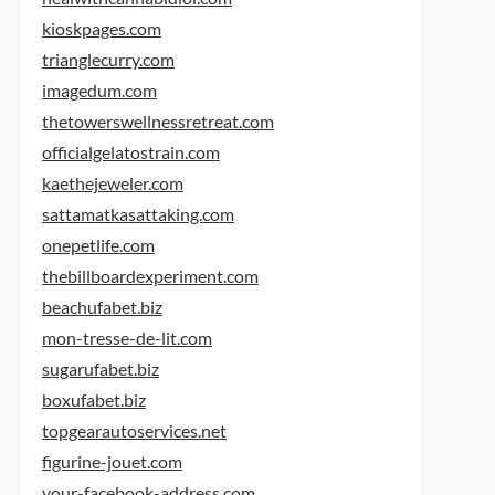
kioskpages.com
trianglecurry.com
imagedum.com
thetowerswellnessretreat.com
officialgelatostrain.com
kaethejeweler.com
sattamatkasattaking.com
onepetlife.com
thebillboardexperiment.com
beachufabet.biz
mon-tresse-de-lit.com
sugarufabet.biz
boxufabet.biz
topgearautoservices.net
figurine-jouet.com
your-facebook-address.com