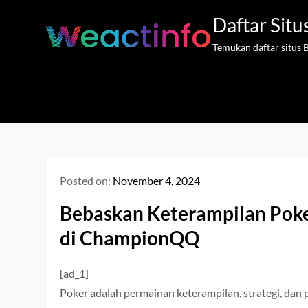
Skip
Daftar Sit
to
content
Temukan daftar situs 
Posted on:
November 4, 2024
Bebaskan Keterampilan Poke
di ChampionQQ
[ad_1]
Poker adalah permainan keterampilan, strategi, da