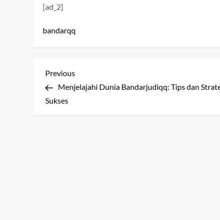
[ad_2]
bandarqq
P
Previous
Previous
Post
Menjelajahi Dunia Bandarjudiqq: Tips dan Strat
o
Sukses
s
t
n
a
v