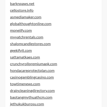
barknpaws.net
cellostore.info
asmediamaker.com
globalthoughtonline.com
moneiify.com
myyatchrentals.com
shalomcandlestores.com
geekifyit.com
sattamatkaes.com
crunchyrollpremiumapk.com
hondacareprotectplan.com
casinogamblingcasino.com
towtimenews.com
draincleaningdirectory.com
baotangmythuathcm.com
jethukukburosu.com