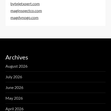
bytejetxpert.com
maginspectco.com
magdynogo.com
Archives
August 2026
July 2026
June 2026
May 2026
April 2026