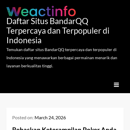
Skip
to
Daftar Situs BandarQQ
content
Terpercaya dan Terpopuler di
Indonesia
Temukan daftar situs BandarQQ terpercaya dan terpopuler di
Indonesia yang menawarkan berbagai permainan menarik dan
layanan berkualitas tinggi.
Posted on:
March 24, 2026
Bebaskan Keterampilan Poker Anda