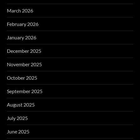
March 2026
February 2026
January 2026
December 2025
November 2025
October 2025
September 2025
August 2025
July 2025
June 2025