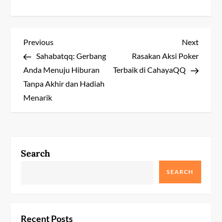
P
Previous
Next
Previous
Next
Post
Post
Sahabatqq: Gerbang
Rasakan Aksi Poker
o
Anda Menuju Hiburan
Terbaik di CahayaQQ
s
Tanpa Akhir dan Hadiah
Menarik
t
n
a
Search
v
SEARCH
i
g
Recent Posts