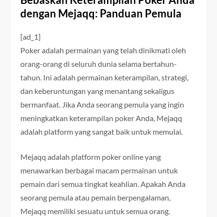
dengan Mejaqq: Panduan Pemula
[ad_1]
Poker adalah permainan yang telah dinikmati oleh
orang-orang di seluruh dunia selama bertahun-
tahun. Ini adalah permainan keterampilan, strategi,
dan keberuntungan yang menantang sekaligus
bermanfaat. Jika Anda seorang pemula yang ingin
meningkatkan keterampilan poker Anda, Mejaqq
adalah platform yang sangat baik untuk memulai.
Mejaqq adalah platform poker online yang
menawarkan berbagai macam permainan untuk
pemain dari semua tingkat keahlian. Apakah Anda
seorang pemula atau pemain berpengalaman,
Mejaqq memiliki sesuatu untuk semua orang.