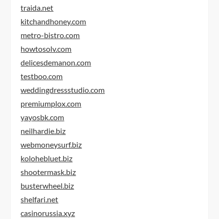
traida.net
kitchandhoney.com
metro-bistro.com
howtosolv.com
delicesdemanon.com
testboo.com
weddingdressstudio.com
premiumplox.com
yayosbk.com
neilhardie.biz
webmoneysurf.biz
kolohebluet.biz
shootermask.biz
busterwheel.biz
shelfari.net
casinorussia.xyz