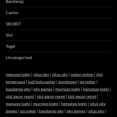
Bandarqq
Casino
SBOBET
Slot
Togel
Uncategorized
menuqq login
|
situs pkv
|
situs pkv
|
poker online
|
slot
terpercaya
|
judi bola parlay
|
dominoqq
|
qq poker
|
bandarqq pkv
|
pkv games
|
murniqq login
|
hematqq login
|
slot gacor resmi
|
slot gacor resmi
|
slot gacor resmi
|
menuqq login
|
murniqq login
|
hematqq login
|
situs pkv
games
|
qq poker
|
bandarqq pkv
|
pkv games
|
situs pkv
|