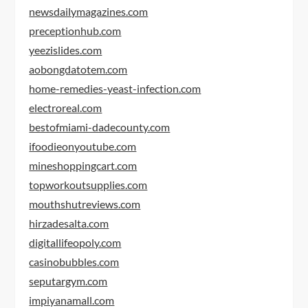
newsdailymagazines.com
preceptionhub.com
yeezislides.com
aobongdatotem.com
home-remedies-yeast-infection.com
electroreal.com
bestofmiami-dadecounty.com
ifoodieonyoutube.com
mineshoppingcart.com
topworkoutsupplies.com
mouthshutreviews.com
hirzadesalta.com
digitallifeopoly.com
casinobubbles.com
seputargym.com
impiyanamall.com