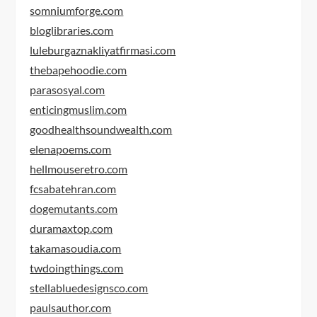
somniumforge.com
bloglibraries.com
luleburgaznakliyatfirmasi.com
thebapehoodie.com
parasosyal.com
enticingmuslim.com
goodhealthsoundwealth.com
elenapoems.com
hellmouseretro.com
fcsabatehran.com
dogemutants.com
duramaxtop.com
takamasoudia.com
twdoingthings.com
stellabluedesignsco.com
paulsauthor.com