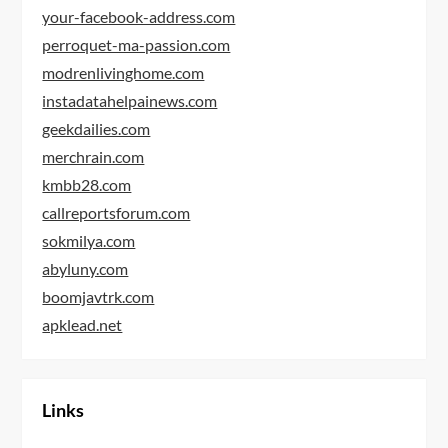
your-facebook-address.com
perroquet-ma-passion.com
modrenlivinghome.com
instadatahelpainews.com
geekdailies.com
merchrain.com
kmbb28.com
callreportsforum.com
sokmilya.com
abyluny.com
boomjavtrk.com
apklead.net
Links