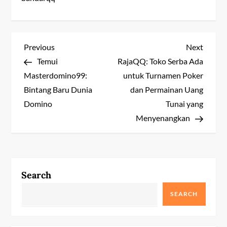
P
Previous
Next
Previous
Next
Post
Post
Temui
RajaQQ: Toko Serba Ada
o
Masterdomino99:
untuk Turnamen Poker
s
Bintang Baru Dunia
dan Permainan Uang
Domino
Tunai yang
t
Menyenangkan
n
a
Search
v
SEARCH
i