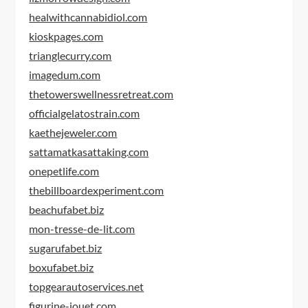
healwithcannabidiol.com
kioskpages.com
trianglecurry.com
imagedum.com
thetowerswellnessretreat.com
officialgelatostrain.com
kaethejeweler.com
sattamatkasattaking.com
onepetlife.com
thebillboardexperiment.com
beachufabet.biz
mon-tresse-de-lit.com
sugarufabet.biz
boxufabet.biz
topgearautoservices.net
figurine-jouet.com