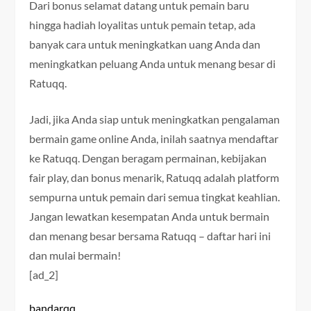
Dari bonus selamat datang untuk pemain baru
hingga hadiah loyalitas untuk pemain tetap, ada
banyak cara untuk meningkatkan uang Anda dan
meningkatkan peluang Anda untuk menang besar di
Ratuqq.
Jadi, jika Anda siap untuk meningkatkan pengalaman
bermain game online Anda, inilah saatnya mendaftar
ke Ratuqq. Dengan beragam permainan, kebijakan
fair play, dan bonus menarik, Ratuqq adalah platform
sempurna untuk pemain dari semua tingkat keahlian.
Jangan lewatkan kesempatan Anda untuk bermain
dan menang besar bersama Ratuqq – daftar hari ini
dan mulai bermain!
[ad_2]
bandarqq