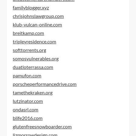
familyblogger.xyz
chrisjohnslawgroup.com
klub-vulcan-online.com
breitkamp.com
tripleyresidence.com
softtorrents.org
somosvulnerables.org
duatloterrassa.com
pamufon.com
porscheperformancedrive.com
tamethekraken.org
lutzinator.com
ondasrl.com
blife2016.com
glutenfreesnowboarder.com
lizmorrowdesign.com