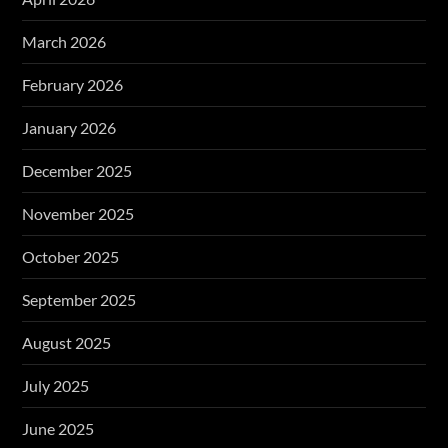
March 2026
February 2026
January 2026
December 2025
November 2025
October 2025
September 2025
August 2025
July 2025
June 2025