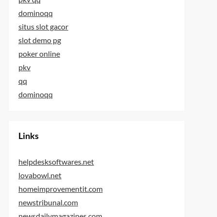
dominoqq
situs slot gacor
slot demo pg
poker online
pkv
qq
dominoqq
Links
helpdesksoftwares.net
lovabowl.net
homeimprovementit.com
newstribunal.com
newsdailymagazines.com