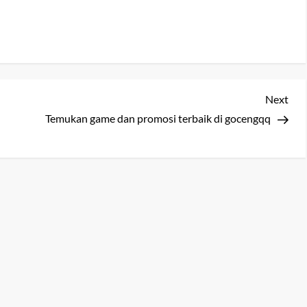
Nex
Next
Pos
Temukan game dan promosi terbaik di gocengqq