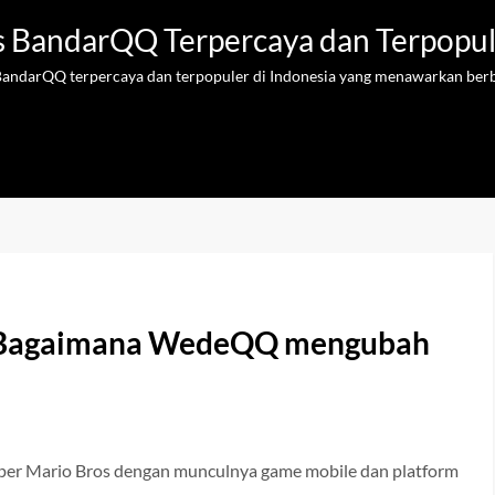
us BandarQQ Terpercaya dan Terpopul
BandarQQ terpercaya dan terpopuler di Indonesia yang menawarkan berba
el: Bagaimana WedeQQ mengubah
uper Mario Bros dengan munculnya game mobile dan platform