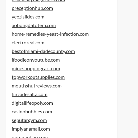
preceptionhub.com
yeezislides.com
aobongdatotem.com
home-remedies-yeast-infection.com
electroreal.com
t
bestofmiami-dadecounty.com
t
ifoodieonyoutube.com
mineshoppingcart.com
topworkoutsupplies.com
mouthshutreviews.com
hirzadesalta.com
digitallifeopoly.com
casinobubbles.com
seputargym.com
impiyanamall.com
optguardian.com