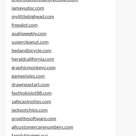
iamayudoc.com
mylittlebighead.com
freealot.com
asahiweekly.com
supercleanut.com
bedandbicycle.com
heraldcalifornia.com
graphicmonkeys.com
gamepixies.com
drawneastart.com
fasthokislot88.com
safecasinotips.com
jackpotchips.com
proelitesoftware.com
allcustomercarenumbers.com
familyblogger.xyz