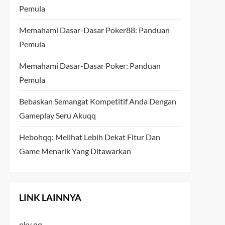
Pemula
Memahami Dasar-Dasar Poker88: Panduan
Pemula
Memahami Dasar-Dasar Poker: Panduan
Pemula
Bebaskan Semangat Kompetitif Anda Dengan
Gameplay Seru Akuqq
Hebohqq: Melihat Lebih Dekat Fitur Dan
Game Menarik Yang Ditawarkan
LINK LAINNYA
pkv qq