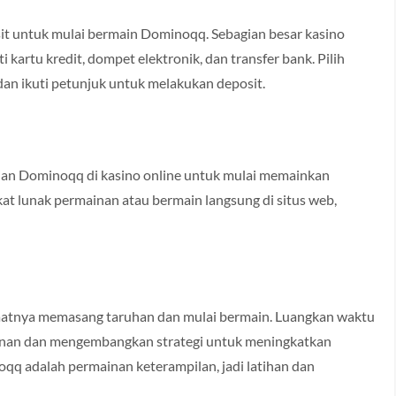
t untuk mulai bermain Dominoqq. Sebagian besar kasino
kartu kredit, dompet elektronik, dan transfer bank. Pilih
n ikuti petunjuk untuk melakukan deposit.
gian Dominoqq di kasino online untuk mulai memainkan
 lunak permainan atau bermain langsung di situs web,
aatnya memasang taruhan dan mulai bermain. Luangkan waktu
inan dan mengembangkan strategi untuk meningkatkan
q adalah permainan keterampilan, jadi latihan dan