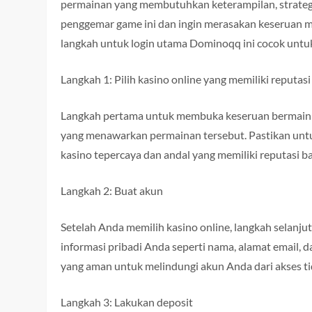
permainan yang membutuhkan keterampilan, strategi
penggemar game ini dan ingin merasakan keseruan 
langkah untuk login utama Dominoqq ini cocok untu
Langkah 1: Pilih kasino online yang memiliki reputasi
Langkah pertama untuk membuka keseruan bermain 
yang menawarkan permainan tersebut. Pastikan un
kasino tepercaya dan andal yang memiliki reputasi ba
Langkah 2: Buat akun
Setelah Anda memilih kasino online, langkah selanj
informasi pribadi Anda seperti nama, alamat email, 
yang aman untuk melindungi akun Anda dari akses ti
Langkah 3: Lakukan deposit