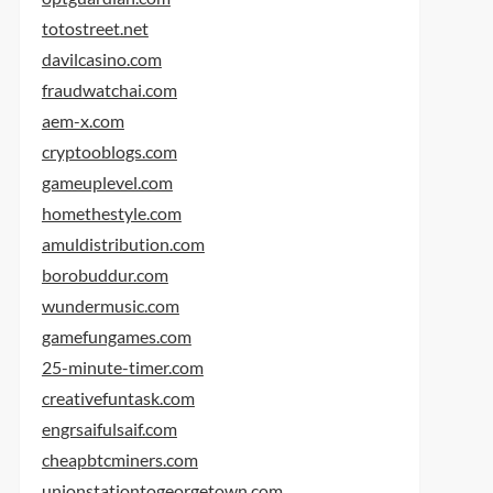
totostreet.net
davilcasino.com
t
fraudwatchai.com
t
aem-x.com
cryptooblogs.com
gameuplevel.com
homethestyle.com
amuldistribution.com
borobuddur.com
wundermusic.com
gamefungames.com
25-minute-timer.com
creativefuntask.com
engrsaifulsaif.com
cheapbtcminers.com
unionstationtogeorgetown.com