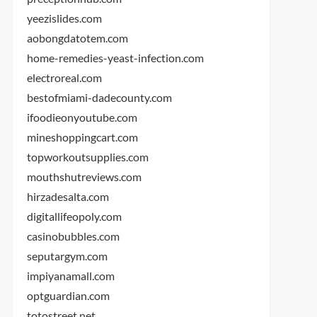
yeezislides.com
aobongdatotem.com
home-remedies-yeast-infection.com
t
electroreal.com
t
bestofmiami-dadecounty.com
ifoodieonyoutube.com
mineshoppingcart.com
topworkoutsupplies.com
mouthshutreviews.com
hirzadesalta.com
digitallifeopoly.com
casinobubbles.com
seputargym.com
impiyanamall.com
optguardian.com
totostreet.net