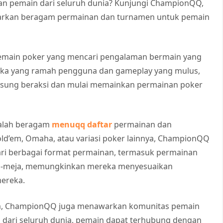
an pemain dari seluruh dunia? Kunjungi ChampionQQ,
warkan beragam permainan dan turnamen untuk pemain
emain poker yang mencari pengalaman bermain yang
ka yang ramah pengguna dan gameplay yang mulus,
ung beraksi dan mulai memainkan permainan poker
dalah beragam
menuqq daftar
permainan dan
ld’em, Omaha, atau variasi poker lainnya, ChampionQQ
ri berbagai format permainan, termasuk permainan
lti-meja, memungkinkan mereka menyesuaikan
ereka.
m, ChampionQQ juga menawarkan komunitas pemain
a dari seluruh dunia, pemain dapat terhubung dengan