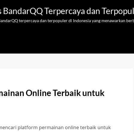
us BandarQQ Terpercaya dan Terpopul
BandarQQ terpercaya dan terpopuler di Indonesia yang menawarkan berba
ainan Online Terbaik untuk
ncari platform permainan online terbaik untuk