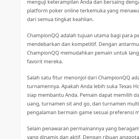
menguji keterampilan Anda dan bersaing deng
platform poker online terkemuka yang mena
dari semua tingkat keahlian.
ChampionQQ adalah tujuan utama bagi para p
mendebarkan dan kompetitif. Dengan antarmu
ChampionQQ memudahkan pemain untuk langs
favorit mereka.
Salah satu fitur menonjol dari ChampionQQ a
turnamennya. Apakah Anda lebih suka Texas Ho
siap membantu Anda. Pemain dapat memilih da
uang, turnamen sit and go, dan turnamen mu
pengalaman bermain game sesuai preferensi m
Selain penawaran permainannya yang beraga
yang dinamis dan aktif. Dengan ribuan anggot