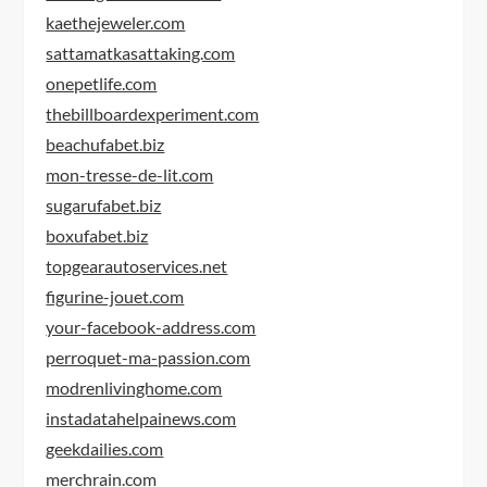
kaethejeweler.com
sattamatkasattaking.com
onepetlife.com
thebillboardexperiment.com
beachufabet.biz
mon-tresse-de-lit.com
sugarufabet.biz
boxufabet.biz
topgearautoservices.net
figurine-jouet.com
your-facebook-address.com
perroquet-ma-passion.com
modrenlivinghome.com
instadatahelpainews.com
geekdailies.com
merchrain.com