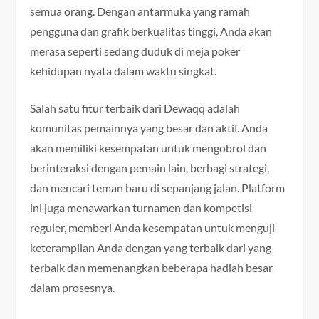
semua orang. Dengan antarmuka yang ramah
pengguna dan grafik berkualitas tinggi, Anda akan
merasa seperti sedang duduk di meja poker
kehidupan nyata dalam waktu singkat.
Salah satu fitur terbaik dari Dewaqq adalah
komunitas pemainnya yang besar dan aktif. Anda
akan memiliki kesempatan untuk mengobrol dan
berinteraksi dengan pemain lain, berbagi strategi,
dan mencari teman baru di sepanjang jalan. Platform
ini juga menawarkan turnamen dan kompetisi
reguler, memberi Anda kesempatan untuk menguji
keterampilan Anda dengan yang terbaik dari yang
terbaik dan memenangkan beberapa hadiah besar
dalam prosesnya.