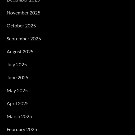
November 2025
October 2025
September 2025
August 2025
July 2025
June 2025
May 2025
April 2025
March 2025
February 2025