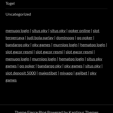
Togel
Uncategorized
menuqq login
|
situs pkv
|
situs pkv
|
poker online
|
slot
terpercaya
|
judi bola parlay
|
dominoqq
|
qq poker
|
bandarqq pkv
|
pkv games
|
murniqq login
|
hematqq login
|
slot gacor resmi
|
slot gacor resmi
|
slot gacor resmi
|
menuqq login
|
murniqq login
|
hematqq login
|
situs pkv
games
|
qq poker
|
bandarqq pkv
|
pkv games
|
situs pkv
|
slot deposit 5000
|
majestibet
|
miyaqq
|
gajibet
|
pkv
games
Theme Fierce Blog Powered by
Kantipur Themes