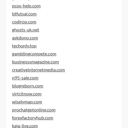
pcos-help.com
btfutsal.com
codirop.com
ghosts-uk.net
askdono.com
techonly.top
gamblingcompete.com
businesssmagazine.com
creativeinternetmedia.com
n95-sale.com
blogreborn.com
virtcitnow.com
wiselymap.com
prochatgptonline.com
forexfactoryhub.com
kaja-live.com