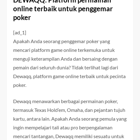
online terbaik untuk penggemar
poker
[ad_1]
Apakah Anda seorang penggemar poker yang
mencari platform game online terkemuka untuk
menguji keterampilan Anda dan bersaing dengan
pemain dari seluruh dunia? Tidak terlihat lagi dari
Dewaqq, platform game online terbaik untuk pecinta
poker.
Dewaqq menawarkan berbagai permainan poker,
termasuk Texas Hold’em, Omaha, dan pejantan tujuh
kartu, antara lain. Apakah Anda seorang pemula yang
ingin mempelajari tali atau pro berpengalaman
mencari tantangan, Dewaqq memiliki sesuatu untuk