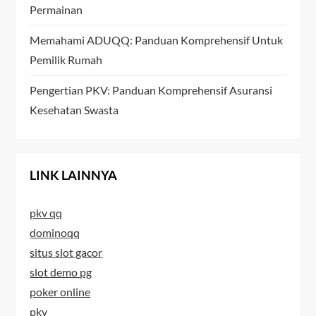
o
Permainan
n
Memahami ADUQQ: Panduan Komprehensif Untuk
Pemilik Rumah
Pengertian PKV: Panduan Komprehensif Asuransi
Kesehatan Swasta
LINK LAINNYA
pkv qq
dominoqq
situs slot gacor
slot demo pg
poker online
pkv