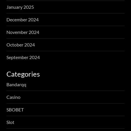
January 2025
December 2024
November 2024
October 2024
September 2024
Categories
Bandarqq
Casino
SBOBET
Slot