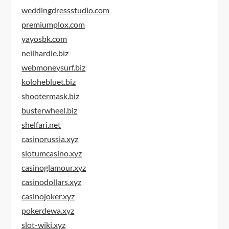
weddingdressstudio.com
premiumplox.com
yayosbk.com
neilhardie.biz
webmoneysurf.biz
kolohebluet.biz
shootermask.biz
busterwheel.biz
shelfari.net
casinorussia.xyz
slotumcasino.xyz
casinoglamour.xyz
casinodollars.xyz
casinojoker.xyz
pokerdewa.xyz
slot-wiki.xyz