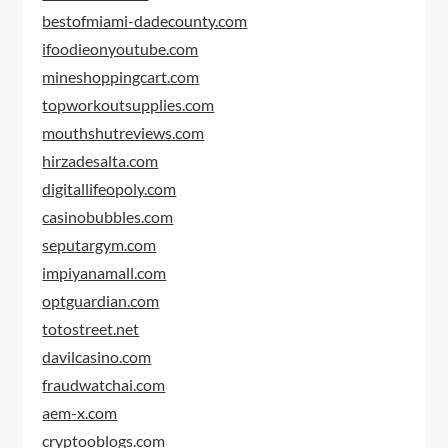
bestofmiami-dadecounty.com
ifoodieonyoutube.com
mineshoppingcart.com
topworkoutsupplies.com
mouthshutreviews.com
hirzadesalta.com
digitallifeopoly.com
casinobubbles.com
seputargym.com
impiyanamall.com
optguardian.com
totostreet.net
davilcasino.com
fraudwatchai.com
aem-x.com
cryptooblogs.com