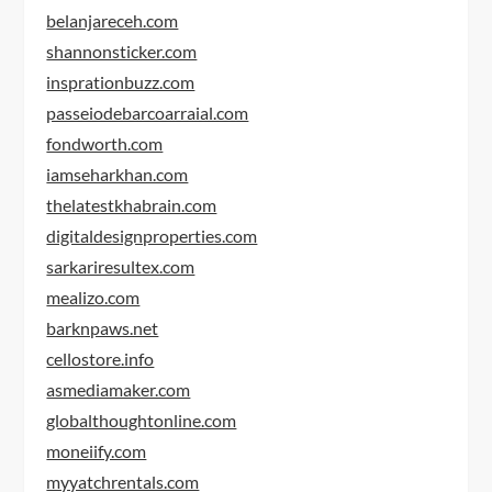
belanjareceh.com
shannonsticker.com
insprationbuzz.com
passeiodebarcoarraial.com
fondworth.com
iamseharkhan.com
thelatestkhabrain.com
digitaldesignproperties.com
sarkariresultex.com
mealizo.com
barknpaws.net
cellostore.info
asmediamaker.com
globalthoughtonline.com
moneiify.com
myyatchrentals.com