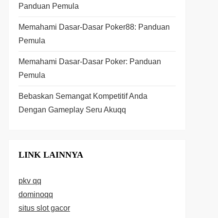
Panduan Pemula
Memahami Dasar-Dasar Poker88: Panduan
Pemula
Memahami Dasar-Dasar Poker: Panduan
Pemula
Bebaskan Semangat Kompetitif Anda
Dengan Gameplay Seru Akuqq
LINK LAINNYA
pkv qq
dominoqq
situs slot gacor