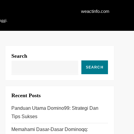
weactinfo.com
nggi.
Search
SEARCH
Recent Posts
Panduan Utama Domino99: Strategi Dan
Tips Sukses
Memahami Dasar-Dasar Dominoqq: