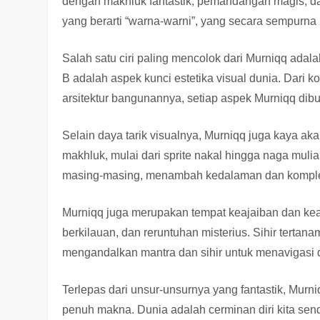
dengan makhluk fantastik, pemandangan magis, dan
yang berarti “warna-warni”, yang secara sempurna 
Salah satu ciri paling mencolok dari Murniqq adala
B adalah aspek kunci estetika visual dunia. Dari 
arsitektur bangunannya, setiap aspek Murniqq dib
Selain daya tarik visualnya, Murniqq juga kaya aka
makhluk, mulai dari sprite nakal hingga naga mulia
masing-masing, menambah kedalaman dan komplek
Murniqq juga merupakan tempat keajaiban dan kea
berkilauan, dan reruntuhan misterius. Sihir tertan
mengandalkan mantra dan sihir untuk menavigasi 
Terlepas dari unsur-unsurnya yang fantastik, Mu
penuh makna. Dunia adalah cerminan diri kita sen