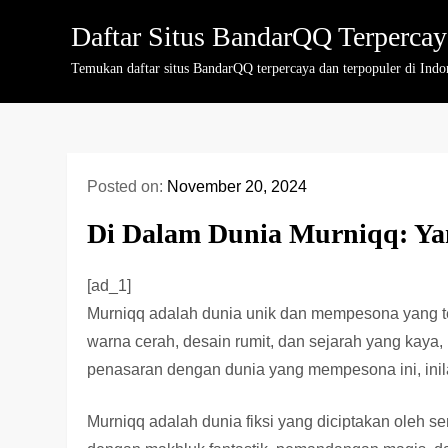
Skip
Daftar Situs BandarQQ Terpercaya
to
content
Temukan daftar situs BandarQQ terpercaya dan terpopuler di Indo
Posted on:
November 20, 2024
Di Dalam Dunia Murniqq: Ya
[ad_1]
Murniqq adalah dunia unik dan mempesona yang t
warna cerah, desain rumit, dan sejarah yang kaya,
penasaran dengan dunia yang mempesona ini, inil
Murniqq adalah dunia fiksi yang diciptakan oleh s