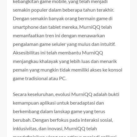
kebangkitan game mobile, yang telah menjadi
semakin populer dalam beberapa tahun terakhir.
Dengan semakin banyak orang bermain game di
smartphone dan tablet mereka, MurniQQ telah
memanfaatkan tren ini dengan menawarkan
pengalaman game seluler yang mulus dan intuitif.
Aksesibilitas ini telah membantu MurniQQ
menjangkau khalayak yang lebih luas dan menarik
pemain yang mungkin tidak memiliki akses ke konsol
game tradisional atau PC.
Secara keseluruhan, evolusi MurniQQ adalah bukti
kemampuan aplikasi untuk beradaptasi dan
berkembang dalam lanskap game yang terus
berubah. Dengan berfokus pada interaksi sosial,
inklusivitas, dan inovasi, MurniQQ telah
mendefinisikan ulang apa artinya menjadi aplikasi