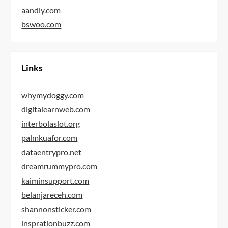
aandly.com
bswoo.com
Links
whymydoggy.com
digitalearnweb.com
interbolaslot.org
palmkuafor.com
dataentrypro.net
dreamrummypro.com
kaiminsupport.com
belanjareceh.com
shannonsticker.com
insprationbuzz.com