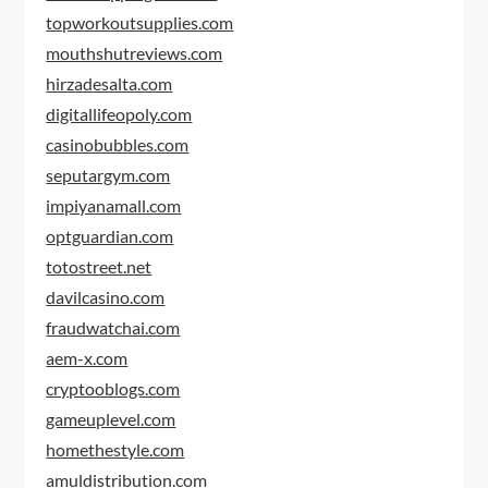
topworkoutsupplies.com
mouthshutreviews.com
hirzadesalta.com
digitallifeopoly.com
casinobubbles.com
seputargym.com
impiyanamall.com
optguardian.com
totostreet.net
davilcasino.com
fraudwatchai.com
aem-x.com
cryptooblogs.com
gameuplevel.com
homethestyle.com
amuldistribution.com