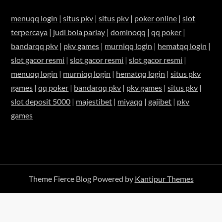
menuqq login
|
situs pkv
|
situs pkv
|
poker online
|
slot
terpercaya
|
judi bola parlay
|
dominoqq
|
qq poker
|
bandarqq pkv
|
pkv games
|
murniqq login
|
hematqq login
|
slot gacor resmi
|
slot gacor resmi
|
slot gacor resmi
|
menuqq login
|
murniqq login
|
hematqq login
|
situs pkv
games
|
qq poker
|
bandarqq pkv
|
pkv games
|
situs pkv
|
slot deposit 5000
|
majestibet
|
miyaqq
|
gajibet
|
pkv
games
Theme Fierce Blog Powered by
Kantipur Themes