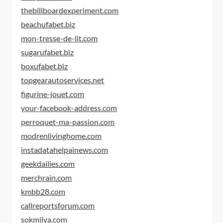
thebillboardexperiment.com
beachufabet.biz
mon-tresse-de-lit.com
sugarufabet.biz
boxufabet.biz
topgearautoservices.net
figurine-jouet.com
your-facebook-address.com
perroquet-ma-passion.com
modrenlivinghome.com
instadatahelpainews.com
geekdailies.com
merchrain.com
kmbb28.com
callreportsforum.com
sokmilya.com