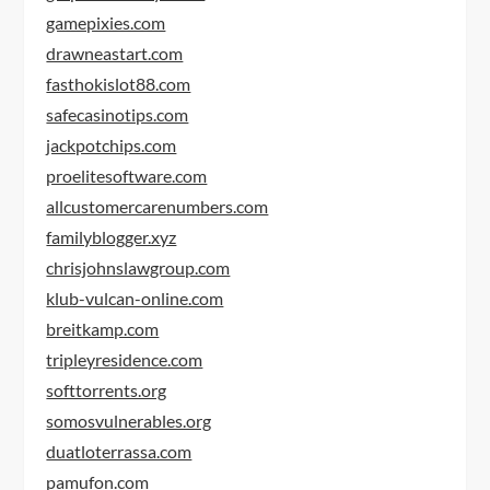
gamepixies.com
drawneastart.com
fasthokislot88.com
safecasinotips.com
jackpotchips.com
proelitesoftware.com
allcustomercarenumbers.com
familyblogger.xyz
chrisjohnslawgroup.com
klub-vulcan-online.com
breitkamp.com
tripleyresidence.com
softtorrents.org
somosvulnerables.org
duatloterrassa.com
pamufon.com