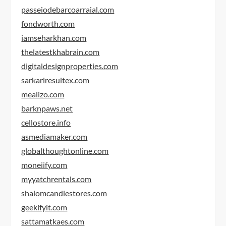
passeiodebarcoarraial.com
fondworth.com
iamseharkhan.com
thelatestkhabrain.com
digitaldesignproperties.com
sarkariresultex.com
mealizo.com
barknpaws.net
cellostore.info
asmediamaker.com
globalthoughtonline.com
moneiify.com
myyatchrentals.com
shalomcandlestores.com
geekifyit.com
sattamatkaes.com