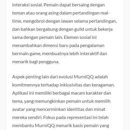
interaksi sosial. Pemain dapat bersaing dengan
teman atau orang asing dalam pertandingan real-
time, mengobrol dengan lawan selama pertandingan,
dan bahkan bergabung dengan guild untuk bekerja
sama dengan pemain lain. Elemen sosial ini
menambahkan dimensi baru pada pengalaman
bermain game, membuatnya lebih interaktif dan
menarik bagi pengguna.
Aspek penting lain dari evolusi MurniQQ adalah
komitmennya terhadap inklusivitas dan keragaman.
Aplikasi ini memiliki berbagai macam karakter dan
tema, yang memungkinkan pemain untuk memilih
avatar yang mencerminkan identitas dan minat
mereka sendiri. Fokus pada representasi ini telah
membantu MurniQQ menarik basis pemain yang