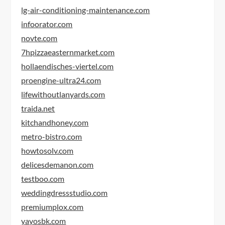
lg-air-conditioning-maintenance.com
infoorator.com
novte.com
7hpizzaeasternmarket.com
hollaendisches-viertel.com
proengine-ultra24.com
lifewithoutlanyards.com
traida.net
kitchandhoney.com
metro-bistro.com
howtosolv.com
delicesdemanon.com
testboo.com
weddingdressstudio.com
premiumplox.com
yayosbk.com