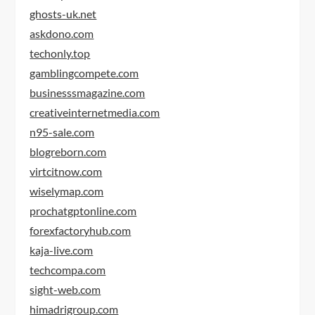
ghosts-uk.net
askdono.com
techonly.top
gamblingcompete.com
businesssmagazine.com
creativeinternetmedia.com
n95-sale.com
blogreborn.com
virtcitnow.com
wiselymap.com
prochatgptonline.com
forexfactoryhub.com
kaja-live.com
techcompa.com
sight-web.com
himadrigroup.com