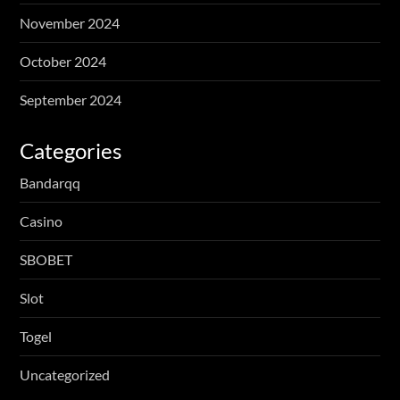
November 2024
October 2024
September 2024
Categories
Bandarqq
Casino
SBOBET
Slot
Togel
Uncategorized