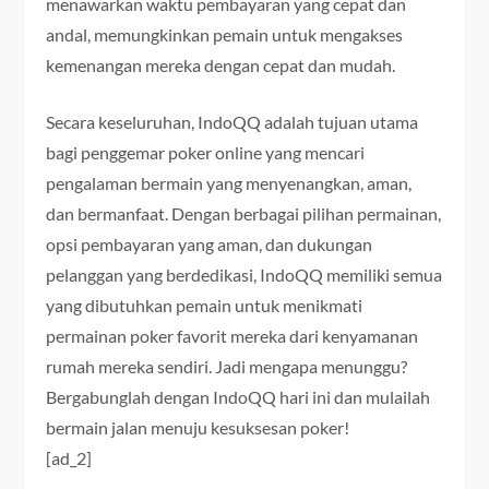
menawarkan waktu pembayaran yang cepat dan
andal, memungkinkan pemain untuk mengakses
kemenangan mereka dengan cepat dan mudah.
Secara keseluruhan, IndoQQ adalah tujuan utama
bagi penggemar poker online yang mencari
pengalaman bermain yang menyenangkan, aman,
dan bermanfaat. Dengan berbagai pilihan permainan,
opsi pembayaran yang aman, dan dukungan
pelanggan yang berdedikasi, IndoQQ memiliki semua
yang dibutuhkan pemain untuk menikmati
permainan poker favorit mereka dari kenyamanan
rumah mereka sendiri. Jadi mengapa menunggu?
Bergabunglah dengan IndoQQ hari ini dan mulailah
bermain jalan menuju kesuksesan poker!
[ad_2]