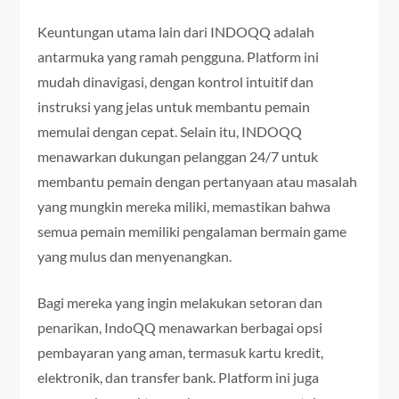
Keuntungan utama lain dari INDOQQ adalah
antarmuka yang ramah pengguna. Platform ini
mudah dinavigasi, dengan kontrol intuitif dan
instruksi yang jelas untuk membantu pemain
memulai dengan cepat. Selain itu, INDOQQ
menawarkan dukungan pelanggan 24/7 untuk
membantu pemain dengan pertanyaan atau masalah
yang mungkin mereka miliki, memastikan bahwa
semua pemain memiliki pengalaman bermain game
yang mulus dan menyenangkan.
Bagi mereka yang ingin melakukan setoran dan
penarikan, IndoQQ menawarkan berbagai opsi
pembayaran yang aman, termasuk kartu kredit,
elektronik, dan transfer bank. Platform ini juga