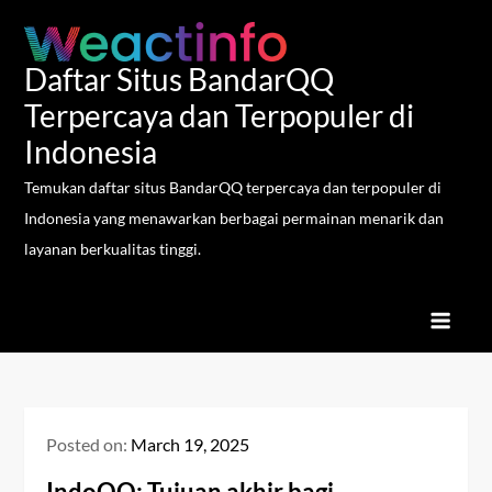
Skip
to
Daftar Situs BandarQQ
content
Terpercaya dan Terpopuler di
Indonesia
Temukan daftar situs BandarQQ terpercaya dan terpopuler di
Indonesia yang menawarkan berbagai permainan menarik dan
layanan berkualitas tinggi.
Posted on:
March 19, 2025
IndoQQ: Tujuan akhir bagi