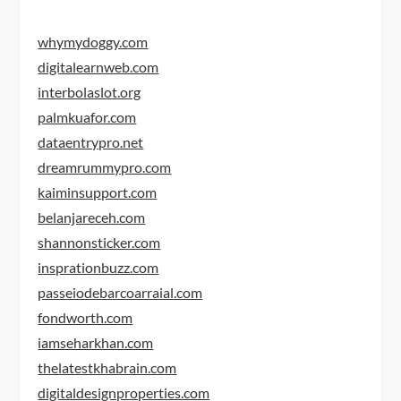
whymydoggy.com
digitalearnweb.com
interbolaslot.org
palmkuafor.com
dataentrypro.net
dreamrummypro.com
kaiminsupport.com
belanjareceh.com
shannonsticker.com
insprationbuzz.com
passeiodebarcoarraial.com
fondworth.com
iamseharkhan.com
thelatestkhabrain.com
digitaldesignproperties.com