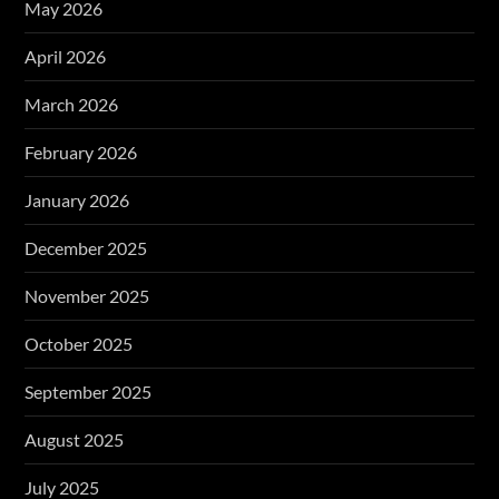
May 2026
April 2026
March 2026
February 2026
January 2026
December 2025
November 2025
October 2025
September 2025
August 2025
July 2025