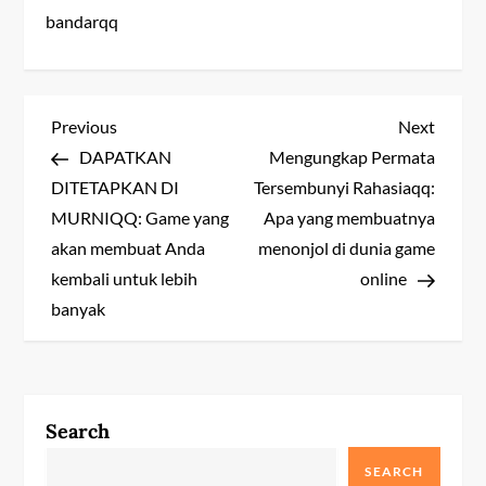
bandarqq
P
Previous
Next
Previous
Next
Post
Post
DAPATKAN
Mengungkap Permata
o
DITETAPKAN DI
Tersembunyi Rahasiaqq:
s
MURNIQQ: Game yang
Apa yang membuatnya
akan membuat Anda
menonjol di dunia game
t
kembali untuk lebih
online
banyak
n
a
v
Search
i
SEARCH