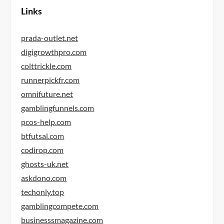
Links
prada-outlet.net
digigrowthpro.com
colttrickle.com
runnerpickfr.com
omnifuture.net
gamblingfunnels.com
pcos-help.com
btfutsal.com
codirop.com
ghosts-uk.net
askdono.com
techonly.top
gamblingcompete.com
businesssmagazine.com