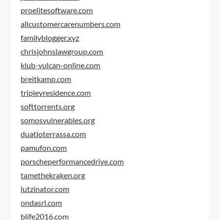
proelitesoftware.com
allcustomercarenumbers.com
familyblogger.xyz
chrisjohnslawgroup.com
klub-vulcan-online.com
breitkamp.com
tripleyresidence.com
softtorrents.org
somosvulnerables.org
duatloterrassa.com
pamufon.com
porscheperformancedrive.com
tamethekraken.org
lutzinator.com
ondasrl.com
blife2016.com