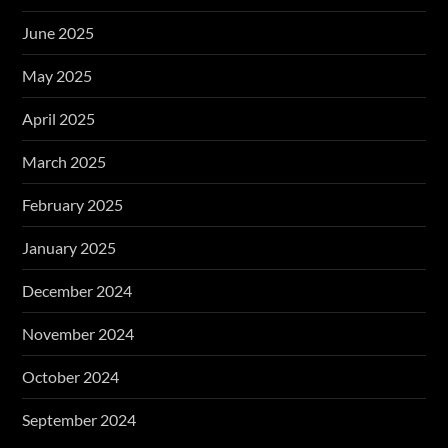
June 2025
May 2025
April 2025
March 2025
February 2025
January 2025
December 2024
November 2024
October 2024
September 2024