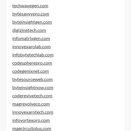
techwavegen.com
bytesavvypro.com
byteinsightgen.com
digizinetech.com
infomatrixgen.com
innovexarolab.com
infobytetechlab.com
codespherepro.com
codegenixnet.com
bytesourceweb.com
byteinsightnow.com
coderevivetech.com
magrevolveco.com
innovexarotech.com
infovortexpro.com
magcircuitplus.com