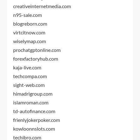
creativeinternetmedia.com
n95-sale.com
blogreborn.com
virtcitnow.com
wiselymap.com
prochatgptonline.com
forexfactoryhub.com
kaja-live.com
techcompa.com
sight-web.com
himadrigroup.com
islamroman.com
td-autofinance.com
frienlyjokerpoker.com
kowloonnslots.com
techibro.com