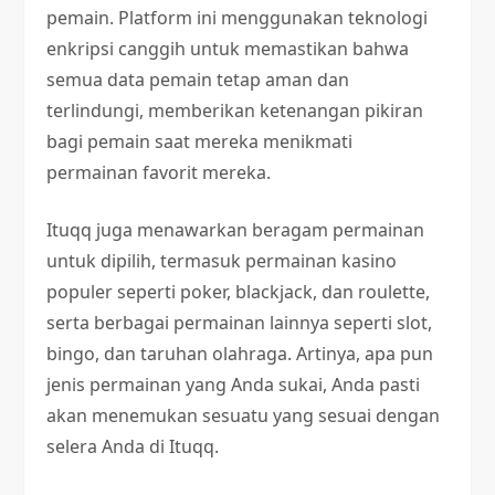
pemain. Platform ini menggunakan teknologi
enkripsi canggih untuk memastikan bahwa
semua data pemain tetap aman dan
terlindungi, memberikan ketenangan pikiran
bagi pemain saat mereka menikmati
permainan favorit mereka.
Ituqq juga menawarkan beragam permainan
untuk dipilih, termasuk permainan kasino
populer seperti poker, blackjack, dan roulette,
serta berbagai permainan lainnya seperti slot,
bingo, dan taruhan olahraga. Artinya, apa pun
jenis permainan yang Anda sukai, Anda pasti
akan menemukan sesuatu yang sesuai dengan
selera Anda di Ituqq.