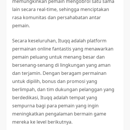
memungkinkan pemain mengobrol satu sama
lain secara real-time, sehingga menciptakan
rasa komunitas dan persahabatan antar
pemain.
Secara keseluruhan, Ituqq adalah platform
permainan online fantastis yang menawarkan
pemain peluang untuk menang besar dan
bersenang-senang di lingkungan yang aman
dan terjamin. Dengan beragam permainan
untuk dipilih, bonus dan promosi yang
berlimpah, dan tim dukungan pelanggan yang
berdedikasi, Ituqq adalah tempat yang
sempurna bagi para pemain yang ingin
meningkatkan pengalaman bermain game
mereka ke level berikutnya.