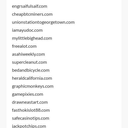
engrsaifulsaif.com
cheapbtcminers.com
unionstationtogeorgetown.com
iamayudoc.com
mylittlebighead.com
freealot.com
asahiweekly.com
supercleanut.com
bedandbicycle.com
heraldcalifornia.com
graphicmonkeys.com
gamepixies.com
drawneastart.com
fasthokislot88.com
safecasinotips.com
jackpotchips.com