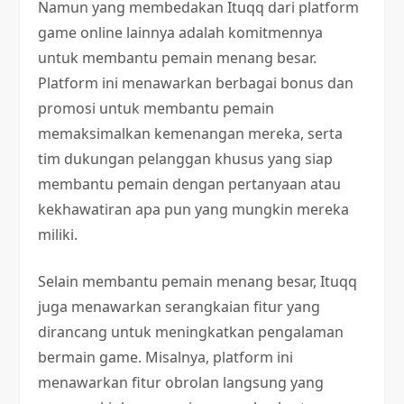
Namun yang membedakan Ituqq dari platform
game online lainnya adalah komitmennya
untuk membantu pemain menang besar.
Platform ini menawarkan berbagai bonus dan
promosi untuk membantu pemain
memaksimalkan kemenangan mereka, serta
tim dukungan pelanggan khusus yang siap
membantu pemain dengan pertanyaan atau
kekhawatiran apa pun yang mungkin mereka
miliki.
Selain membantu pemain menang besar, Ituqq
juga menawarkan serangkaian fitur yang
dirancang untuk meningkatkan pengalaman
bermain game. Misalnya, platform ini
menawarkan fitur obrolan langsung yang