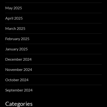
May 2025
April 2025
March 2025
February 2025
January 2025
December 2024
November 2024
October 2024
September 2024
Categories