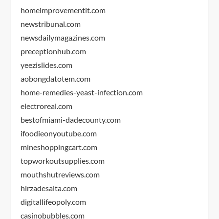
homeimprovementit.com
newstribunal.com
newsdailymagazines.com
preceptionhub.com
yeezislides.com
aobongdatotem.com
home-remedies-yeast-infection.com
electroreal.com
bestofmiami-dadecounty.com
ifoodieonyoutube.com
mineshoppingcart.com
topworkoutsupplies.com
mouthshutreviews.com
hirzadesalta.com
digitallifeopoly.com
casinobubbles.com