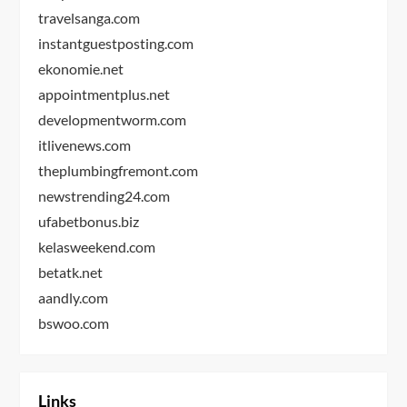
travelsanga.com
instantguestposting.com
ekonomie.net
appointmentplus.net
developmentworm.com
itlivenews.com
theplumbingfremont.com
newstrending24.com
ufabetbonus.biz
kelasweekend.com
betatk.net
aandly.com
bswoo.com
Links