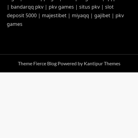
|
bandarqq pkv
|
pkv games
|
situs pkv
|
slot
deposit 5000
|
majestibet
|
miyaqq
|
gajibet
|
pkv
games
Theme Fierce Blog Powered by
Kantipur Themes