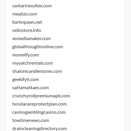
sarkariresultex.com
mealizo.com
barknpaws.net
cellostore.info
asmediamaker.com
globalthoughtonline.com
moneiify.com
myyatchrentals.com
shalomcandlestores.com
geekifyit.com
sattamatkaes.com
crunchyrollpremiumapk.com
hondacareprotectplan.com
casinogamblingcasino.com
towtimenews.com
draincleaningdirectory.com