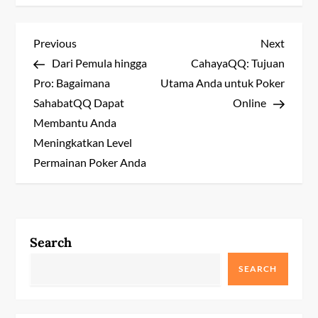
P
Previous
Next
Previous
Next
Post
Post
Dari Pemula hingga
CahayaQQ: Tujuan
o
Pro: Bagaimana
Utama Anda untuk Poker
s
SahabatQQ Dapat
Online
Membantu Anda
t
Meningkatkan Level
Permainan Poker Anda
n
a
v
Search
i
SEARCH
g