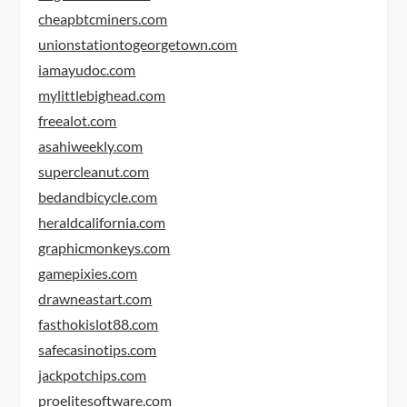
cheapbtcminers.com
unionstationtogeorgetown.com
iamayudoc.com
mylittlebighead.com
freealot.com
asahiweekly.com
supercleanut.com
bedandbicycle.com
heraldcalifornia.com
graphicmonkeys.com
gamepixies.com
drawneastart.com
fasthokislot88.com
safecasinotips.com
jackpotchips.com
proelitesoftware.com