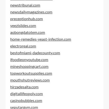
newstribunal.com
newsdailymagazines.com
preceptionhub.com
yeezislides.com
aobongdatotem.com
home-remedies-yeast-infection.com
electroreal.com
bestofmiami-dadecounty.com
ifoodieonyoutube.com
mineshoppingcart.com
topworkoutsupplies.com
mouthshutreviews.com
hirzadesalta.com
digitallifeopoly.com
casinobubbles.com
seputargym.com