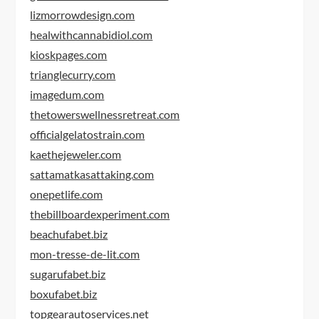
lizmorrowdesign.com
healwithcannabidiol.com
kioskpages.com
trianglecurry.com
imagedum.com
thetowerswellnessretreat.com
officialgelatostrain.com
kaethejeweler.com
sattamatkasattaking.com
onepetlife.com
thebillboardexperiment.com
beachufabet.biz
mon-tresse-de-lit.com
sugarufabet.biz
boxufabet.biz
topgearautoservices.net