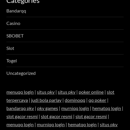
Categories
Bandarqq
Casino
SBOBET
Slot
Togel
Uncategorized
menuqq login
|
situs pkv
|
situs pkv
|
poker online
|
slot
terpercaya
|
judi bola parlay
|
dominoqq
|
qq poker
|
bandarqq pkv
|
pkv games
|
murniqq login
|
hematqq login
|
slot gacor resmi
|
slot gacor resmi
|
slot gacor resmi
|
menuqq login
|
murniqq login
|
hematqq login
|
situs pkv