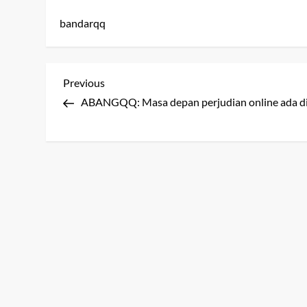
bandarqq
P
Previous
Previous
Post
ABANGQQ: Masa depan perjudian online ada di 
o
s
t
n
a
v
i