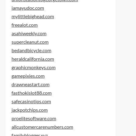
iamayudoc.com
mylittlebighead.com
freealot.com
asahiweekly.com
supercleanut.com
bedandbicycle.com
heraldcalifornia.com
graphicmonkeys.com
gamepixies.com
drawneastart.com
fasthokislot88.com
safecasinotips.com
jackpotchips.com
proelitesoftware.com
allcustomercarenumbers.com
familyblogger.xyz