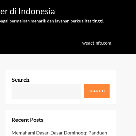
er di Indonesia
gai permainan menarik dan layanan berkualitas tinggi.
weactinfo.com
Search
SEARCH
Recent Posts
Memahami Dasar-Dasar Dominoqq: Panduan