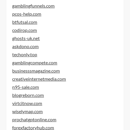
gamblingfunnels.com
pcos-help.com
btfutsal.com
codirop.com
ghosts-uk.net
askdono.com
techonly.top
gamblingcompete.com
businesssmagazine.com
creativeinternetmedia.com
n95-sale.com
blogreborn.com
virtcitnow.com
wiselymap.com
prochatgptonline.com
forexfactoryhub.com