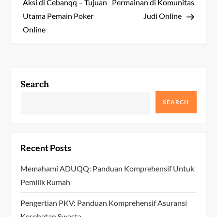
Aksi di Cebanqq – Tujuan
Permainan di Komunitas
s
Utama Pemain Poker
Judi Online
Online
t
n
a
Search
v
SEARCH
i
g
Recent Posts
a
Memahami ADUQQ: Panduan Komprehensif Untuk
Pemilik Rumah
t
Pengertian PKV: Panduan Komprehensif Asuransi
i
Kesehatan Swasta