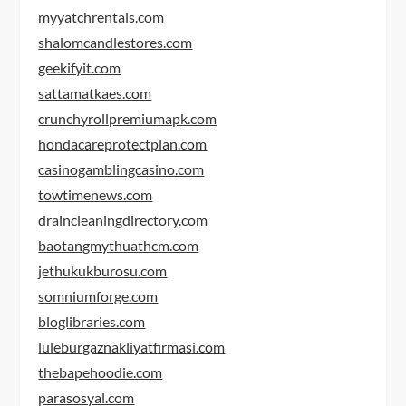
myyatchrentals.com
shalomcandlestores.com
geekifyit.com
sattamatkaes.com
crunchyrollpremiumapk.com
hondacareprotectplan.com
casinogamblingcasino.com
towtimenews.com
draincleaningdirectory.com
baotangmythuathcm.com
jethukukburosu.com
somniumforge.com
bloglibraries.com
luleburgaznakliyatfirmasi.com
thebapehoodie.com
parasosyal.com