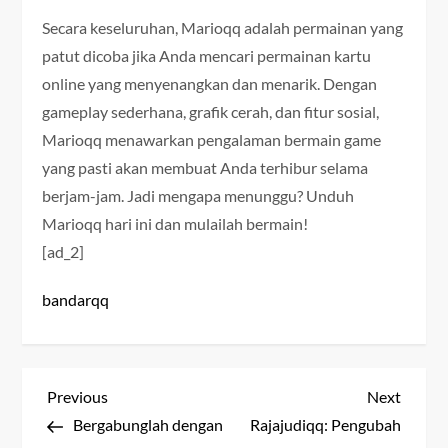
Secara keseluruhan, Marioqq adalah permainan yang
patut dicoba jika Anda mencari permainan kartu
online yang menyenangkan dan menarik. Dengan
gameplay sederhana, grafik cerah, dan fitur sosial,
Marioqq menawarkan pengalaman bermain game
yang pasti akan membuat Anda terhibur selama
berjam-jam. Jadi mengapa menunggu? Unduh
Marioqq hari ini dan mulailah bermain!
[ad_2]
bandarqq
P
Previous
Next
Previous
Next
Post
Post
Bergabunglah dengan
Rajajudiqq: Pengubah
o