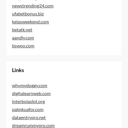
newstrending24.com
ufabetbonus.biz
kelasweekend.com
betatk.net
aandly.com
bswoo.com
Links
whymydoggy.com
digitalearnweb.com
interbolaslot.org
palmkuafor.com
dataentrypro.net
dreamrummypro.com