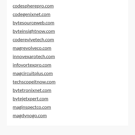
codespherepro.com
codegenixnet.com
bytesourceweb.com
byteinsightnow.com
coderevivetech.com
magrevolveco.com
innovexarotech.com
infovortexpro.com
magcircuitplus.com
techscopeitnow.com
bytetronixnet.com
bytejetxpert.com
maginspectco.com
magdynogo.com