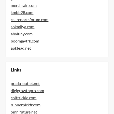
merchrain.com
kmbb28.com
callreportsforum.com
sokmilya.com
abyluny.com
boomjavtrk.com
apklead.net
Links
prada-outlet.net
digigrowthpro.com
colttrickle.com
runnerpickfr.com
omnifuture.net