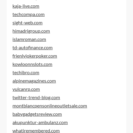
kaja-live.com
techcompa.com
sight-web.com
himadrigroup.com
islamroman.com
td-autofinance.com
frienlyjokerpoker.com
kowloonnslots.com
techibro.com
alpinemagazines.com
vulcanrp.com
twitter-trend-blog.com
montblancpensonlineoutletsale.com
babygadgetsreview.com
akupunktur-ambulanz.com
whatiremembered.com