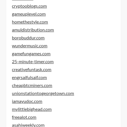
cryptooblogs.com
gameuplevel.com
homethestyle.com
amuldistribution.com
borobuddur.com
wundermusic.com
gamefungames.com
25-minute-timer.com
creativefuntask.com
engrsaifulsaif.com
cheapbtcminers.com
unionstationtogeorgetown.com
iamayudoc.com
mylittlebighead.com
freealot.com
asahiweekly.com