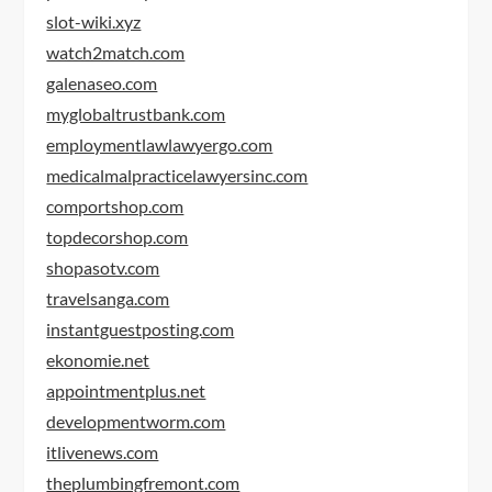
slot-wiki.xyz
watch2match.com
galenaseo.com
myglobaltrustbank.com
employmentlawlawyergo.com
medicalmalpracticelawyersinc.com
comportshop.com
topdecorshop.com
shopasotv.com
travelsanga.com
instantguestposting.com
ekonomie.net
appointmentplus.net
developmentworm.com
itlivenews.com
theplumbingfremont.com