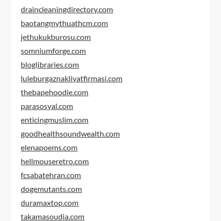
draincleaningdirectory.com
baotangmythuathcm.com
jethukukburosu.com
somniumforge.com
bloglibraries.com
luleburgaznakliyatfirmasi.com
thebapehoodie.com
parasosyal.com
enticingmuslim.com
goodhealthsoundwealth.com
elenapoems.com
hellmouseretro.com
fcsabatehran.com
dogemutants.com
duramaxtop.com
takamasoudia.com