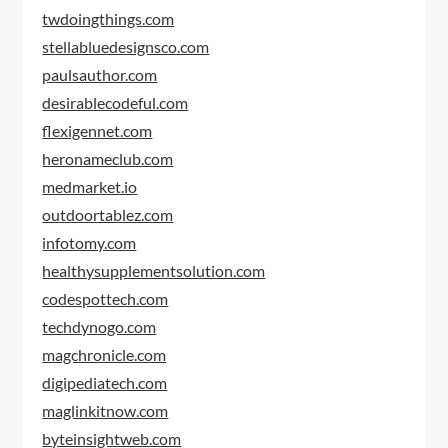
twdoingthings.com
stellabluedesignsco.com
paulsauthor.com
desirablecodeful.com
flexigennet.com
heronameclub.com
medmarket.io
outdoortablez.com
infotomy.com
healthysupplementsolution.com
codespottech.com
techdynogo.com
magchronicle.com
digipediatech.com
maglinkitnow.com
byteinsightweb.com