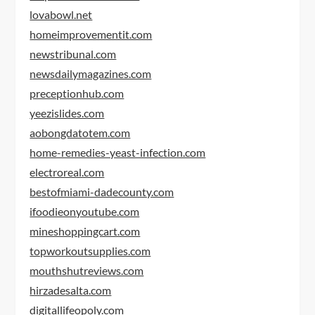
lovabowl.net
homeimprovementit.com
newstribunal.com
newsdailymagazines.com
preceptionhub.com
yeezislides.com
aobongdatotem.com
home-remedies-yeast-infection.com
electroreal.com
bestofmiami-dadecounty.com
ifoodieonyoutube.com
mineshoppingcart.com
topworkoutsupplies.com
mouthshutreviews.com
hirzadesalta.com
digitallifeopoly.com