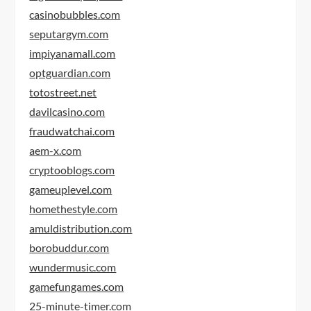
casinobubbles.com
seputargym.com
impiyanamall.com
optguardian.com
totostreet.net
davilcasino.com
fraudwatchai.com
aem-x.com
cryptooblogs.com
gameuplevel.com
homethestyle.com
amuldistribution.com
borobuddur.com
wundermusic.com
gamefungames.com
25-minute-timer.com