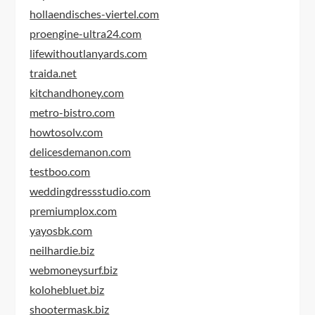
hollaendisches-viertel.com
proengine-ultra24.com
lifewithoutlanyards.com
traida.net
kitchandhoney.com
metro-bistro.com
howtosolv.com
delicesdemanon.com
testboo.com
weddingdressstudio.com
premiumplox.com
yayosbk.com
neilhardie.biz
webmoneysurf.biz
kolohebluet.biz
shootermask.biz