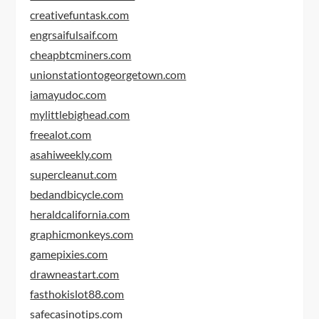
creativefuntask.com
engrsaifulsaif.com
cheapbtcminers.com
unionstationtogeorgetown.com
iamayudoc.com
mylittlebighead.com
freealot.com
asahiweekly.com
supercleanut.com
bedandbicycle.com
heraldcalifornia.com
graphicmonkeys.com
gamepixies.com
drawneastart.com
fasthokislot88.com
safecasinotips.com