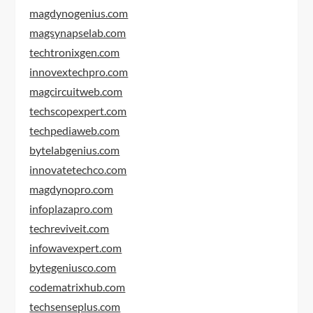
magdynogenius.com
magsynapselab.com
techtronixgen.com
innovextechpro.com
magcircuitweb.com
techscopexpert.com
techpediaweb.com
bytelabgenius.com
innovatetechco.com
magdynopro.com
infoplazapro.com
techreviveit.com
infowavexpert.com
bytegeniusco.com
codematrixhub.com
techsenseplus.com