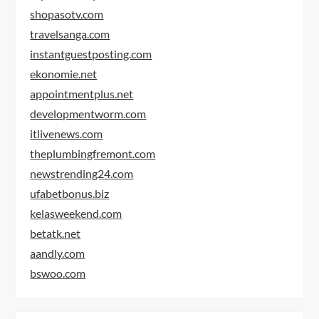
shopasotv.com
travelsanga.com
instantguestposting.com
ekonomie.net
appointmentplus.net
developmentworm.com
itlivenews.com
theplumbingfremont.com
newstrending24.com
ufabetbonus.biz
kelasweekend.com
betatk.net
aandly.com
bswoo.com