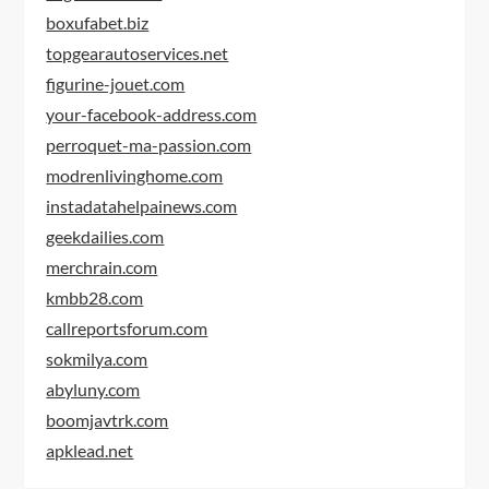
boxufabet.biz
topgearautoservices.net
figurine-jouet.com
your-facebook-address.com
perroquet-ma-passion.com
modrenlivinghome.com
instadatahelpainews.com
geekdailies.com
merchrain.com
kmbb28.com
callreportsforum.com
sokmilya.com
abyluny.com
boomjavtrk.com
apklead.net