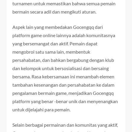
turnamen untuk memastikan bahwa semua pemain
bermain secara adil dan mengikuti aturan.
Aspek lain yang membedakan Gocengqq dari
platform game online lainnya adalah komunitasnya
yang bersemangat dan aktif. Pemain dapat
mengobrol satu sama lain, membentuk
persahabatan, dan bahkan bergabung dengan klub
dan kelompok untuk bersosialisasi dan bersaing
bersama. Rasa kebersamaan ini menambah elemen
tambahan kesenangan dan persahabatan ke dalam
pengalaman bermain game, menjadikan Gocengqq
platform yang benar -benar unik dan menyenangkan
untuk dijelajahi para pemain.
Selain berbagai permainan dan komunitas yang aktif,