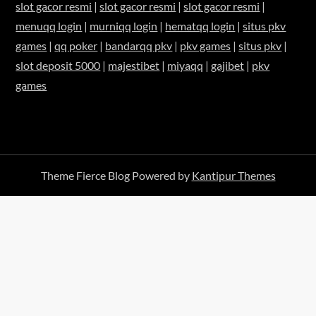
slot gacor resmi
|
slot gacor resmi
|
slot gacor resmi
|
menuqq login
|
murniqq login
|
hematqq login
|
situs pkv
games
|
qq poker
|
bandarqq pkv
|
pkv games
|
situs pkv
|
slot deposit 5000
|
majestibet
|
miyaqq
|
gajibet
|
pkv
games
Theme Fierce Blog Powered by
Kantipur Themes