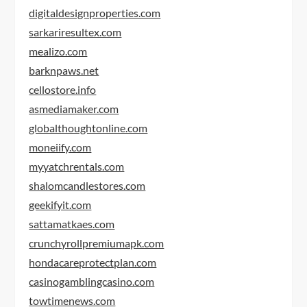
digitaldesignproperties.com
sarkariresultex.com
mealizo.com
barknpaws.net
cellostore.info
asmediamaker.com
globalthoughtonline.com
moneiify.com
myyatchrentals.com
shalomcandlestores.com
geekifyit.com
sattamatkaes.com
crunchyrollpremiumapk.com
hondacareprotectplan.com
casinogamblingcasino.com
towtimenews.com