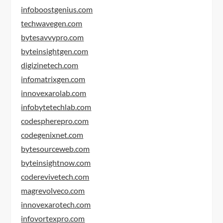
infoboostgenius.com
techwavegen.com
bytesavvypro.com
byteinsightgen.com
digizinetech.com
infomatrixgen.com
innovexarolab.com
infobytetechlab.com
codespherepro.com
codegenixnet.com
bytesourceweb.com
byteinsightnow.com
coderevivetech.com
magrevolveco.com
innovexarotech.com
infovortexpro.com