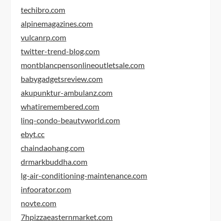
techibro.com
alpinemagazines.com
vulcanrp.com
twitter-trend-blog.com
montblancpensonlineoutletsale.com
babygadgetsreview.com
akupunktur-ambulanz.com
whatiremembered.com
linq-condo-beautyworld.com
ebyt.cc
chaindaohang.com
drmarkbuddha.com
lg-air-conditioning-maintenance.com
infoorator.com
novte.com
7hpizzaeasternmarket.com