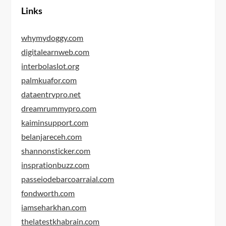
Links
whymydoggy.com
digitalearnweb.com
interbolaslot.org
palmkuafor.com
dataentrypro.net
dreamrummypro.com
kaiminsupport.com
belanjareceh.com
shannonsticker.com
insprationbuzz.com
passeiodebarcoarraial.com
fondworth.com
iamseharkhan.com
thelatestkhabrain.com