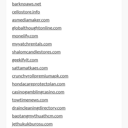
barknpaws.net
cellostore.info
asmediamaker.com
globalthoughtonline.com
moneiify.com
myyatchrentals.com
shalomcandlestores.com
geekifyit.com
sattamatkaes.com
crunchyrollpremiumapk.com
hondacareprotectplan.com
casinogamblingcasino.com
towtimenews.com
draincleaningdirectory.com
baotangmythuathcm.com
jethukukburosu.com