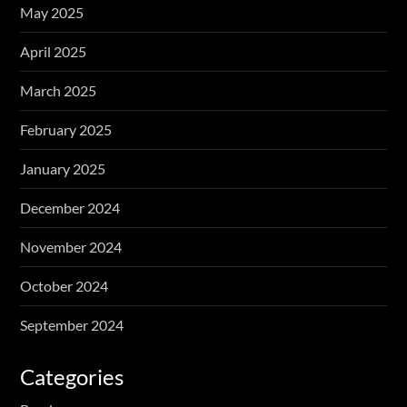
May 2025
April 2025
March 2025
February 2025
January 2025
December 2024
November 2024
October 2024
September 2024
Categories