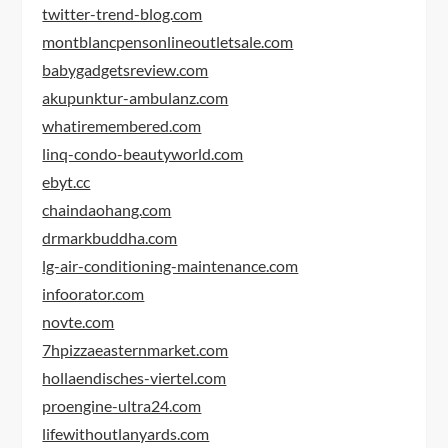
twitter-trend-blog.com
montblancpensonlineoutletsale.com
babygadgetsreview.com
akupunktur-ambulanz.com
whatiremembered.com
linq-condo-beautyworld.com
ebyt.cc
chaindaohang.com
drmarkbuddha.com
lg-air-conditioning-maintenance.com
infoorator.com
novte.com
7hpizzaeasternmarket.com
hollaendisches-viertel.com
proengine-ultra24.com
lifewithoutlanyards.com