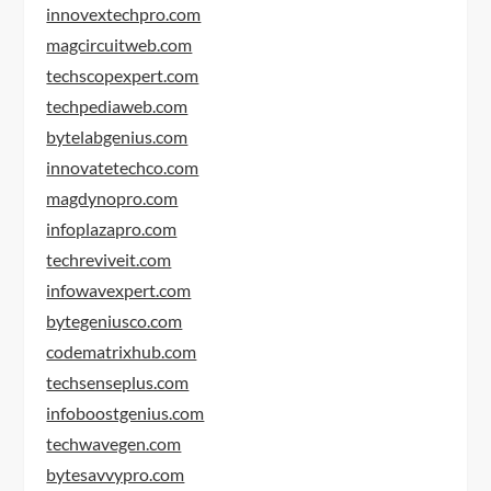
innovextechpro.com
magcircuitweb.com
techscopexpert.com
techpediaweb.com
bytelabgenius.com
innovatetechco.com
magdynopro.com
infoplazapro.com
techreviveit.com
infowavexpert.com
bytegeniusco.com
codematrixhub.com
techsenseplus.com
infoboostgenius.com
techwavegen.com
bytesavvypro.com