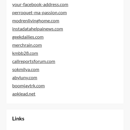
your-facebook-address.com
perroquet-ma-passion.com
modrenlivinghome.com
instadatahelpainews.com
geekdailies.com
merchrain.com
kmbb28.com
callreportsforum.com
sokmilya.com
abyluny.com
boomjavtrk.com
apklead.net
Links