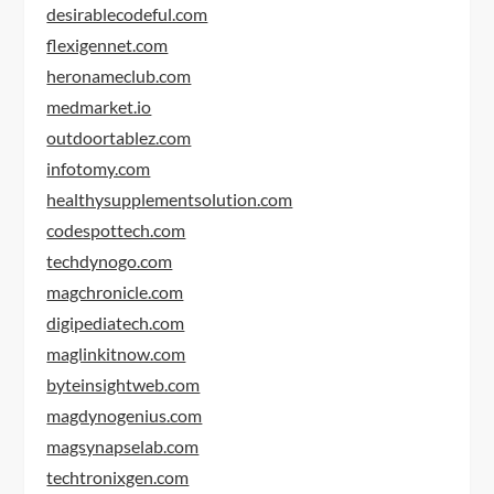
desirablecodeful.com
flexigennet.com
heronameclub.com
medmarket.io
outdoortablez.com
infotomy.com
healthysupplementsolution.com
codespottech.com
techdynogo.com
magchronicle.com
digipediatech.com
maglinkitnow.com
byteinsightweb.com
magdynogenius.com
magsynapselab.com
techtronixgen.com