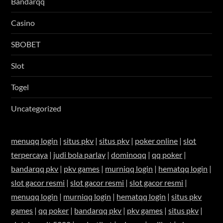
Bandarqq
Casino
SBOBET
Slot
Togel
Uncategorized
menuqq login
|
situs pkv
|
situs pkv
|
poker online
|
slot
terpercaya
|
judi bola parlay
|
dominoqq
|
qq poker
|
bandarqq pkv
|
pkv games
|
murniqq login
|
hematqq login
|
slot gacor resmi
|
slot gacor resmi
|
slot gacor resmi
|
menuqq login
|
murniqq login
|
hematqq login
|
situs pkv
games
|
qq poker
|
bandarqq pkv
|
pkv games
|
situs pkv
|