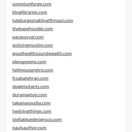
somniumforge.com
bloglibraries.com
luleburgaznakliyatfirmasi.com
thebapehoodie.com
parasosyal.com
enticingmuslim.com
goodhealthsoundwealth.com
elenapoems.com
hellmouseretro.com
fcsabatehran.com
dogemutants.com
duramaxtop.com
takamasoudia.com
twdoingthings.com
stellabluedesignsco.com
paulsauthor.com