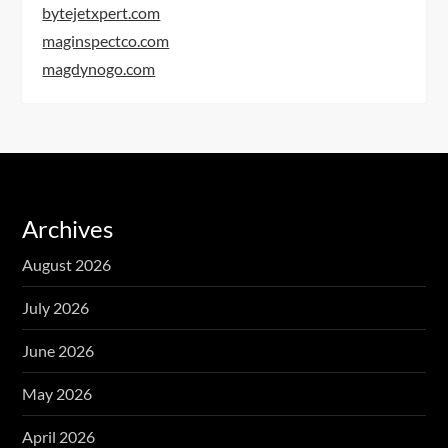
bytejetxpert.com
maginspectco.com
magdynogo.com
Archives
August 2026
July 2026
June 2026
May 2026
April 2026