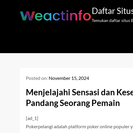
Skip
Daftar Sit
to
content
Temukan daftar situs 
Posted on:
November 15, 2024
Menjelajahi Sensasi dan Kes
Pandang Seorang Pemain
[ad_1]
Pokerpelangi adalah platform poker online populer 