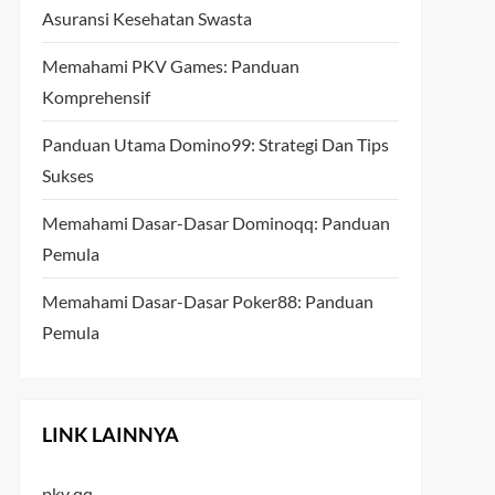
Asuransi Kesehatan Swasta
Memahami PKV Games: Panduan
Komprehensif
Panduan Utama Domino99: Strategi Dan Tips
Sukses
Memahami Dasar-Dasar Dominoqq: Panduan
Pemula
Memahami Dasar-Dasar Poker88: Panduan
Pemula
LINK LAINNYA
pkv qq