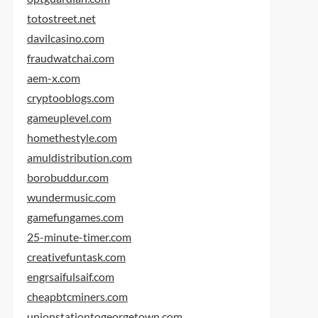
totostreet.net
davilcasino.com
fraudwatchai.com
aem-x.com
cryptooblogs.com
gameuplevel.com
homethestyle.com
amuldistribution.com
borobuddur.com
wundermusic.com
gamefungames.com
25-minute-timer.com
creativefuntask.com
engrsaifulsaif.com
cheapbtcminers.com
unionstationtogeorgetown.com