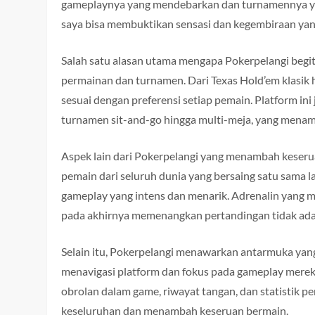
gameplaynya yang mendebarkan dan turnamennya yan
saya bisa membuktikan sensasi dan kegembiraan yang
Salah satu alasan utama mengapa Pokerpelangi begi
permainan dan turnamen. Dari Texas Hold’em klasik
sesuai dengan preferensi setiap pemain. Platform in
turnamen sit-and-go hingga multi-meja, yang menam
Aspek lain dari Pokerpelangi yang menambah keserua
pemain dari seluruh dunia yang bersaing satu sama la
gameplay yang intens dan menarik. Adrenalin yang m
pada akhirnya memenangkan pertandingan tidak ad
Selain itu, Pokerpelangi menawarkan antarmuka y
menavigasi platform dan fokus pada gameplay mereka
obrolan dalam game, riwayat tangan, dan statistik
keseluruhan dan menambah keseruan bermain.