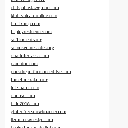
chrisjohnslawgroup.com
klub-vulcan-online.com
breitkamp.com
tripleyresidence.com
softtorrents.org
somosvulnerables.org
duatloterrassa.com
pamufon.com
porscheperformancedrive.com
tamethekraken.org
lutzinator.com
ondasrl.com
blife2016.com
glutenfreesnowboarder.com
lizmorrowdesign.com
healwithcannabidiol.com