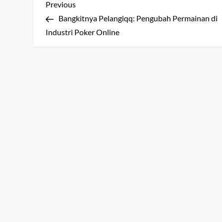
P
Previous
Previous
Post
Bangkitnya Pelangiqq: Pengubah Permainan di
o
Industri Poker Online
s
t
n
a
v
i
g
a