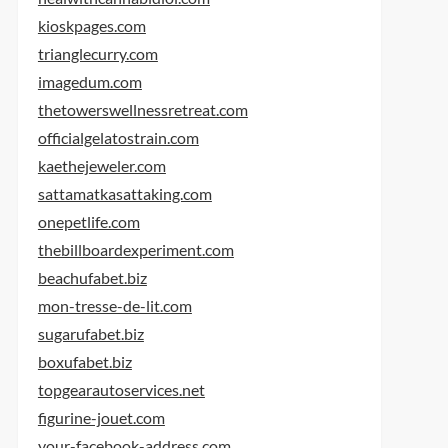
kioskpages.com
trianglecurry.com
imagedum.com
thetowerswellnessretreat.com
officialgelatostrain.com
kaethejeweler.com
sattamatkasattaking.com
onepetlife.com
thebillboardexperiment.com
beachufabet.biz
mon-tresse-de-lit.com
sugarufabet.biz
boxufabet.biz
topgearautoservices.net
figurine-jouet.com
your-facebook-address.com