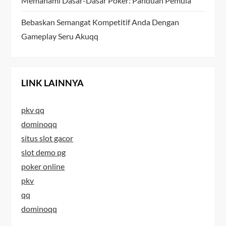
Memahami Dasar-Dasar Poker: Panduan Pemula
Bebaskan Semangat Kompetitif Anda Dengan
Gameplay Seru Akuqq
LINK LAINNYA
pkv qq
dominoqq
situs slot gacor
slot demo pg
poker online
pkv
qq
dominoqq