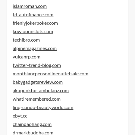
islamroman.com
td-autofinance.com
frienlyjokerpoker.com
kowloonnslots.com
techibro.com
alpinemagazines.com
vulcanrp.com
twitter-trend-blog.com
montblancpensonlineoutletsale.com
babygadgetsreview.com
akupunktur-ambulanz.com
whatiremembered.com
linq-condo-beautyworld.com
ebyt.cc
chaindaohang.com
drmarkbuddha.com