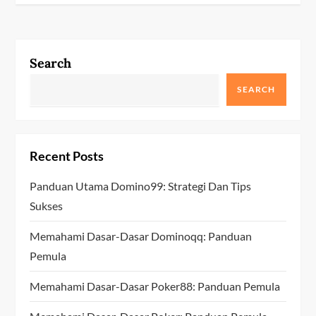
t
n
a
Search
v
SEARCH
i
g
Recent Posts
a
Panduan Utama Domino99: Strategi Dan Tips
Sukses
t
Memahami Dasar-Dasar Dominoqq: Panduan
i
Pemula
o
Memahami Dasar-Dasar Poker88: Panduan Pemula
n