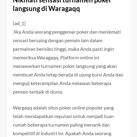
langsung di Waragaqq
[ad_1]
Jika Anda seorang penggemar poker dan menikmati
sensasi bersaing dengan pemain lain dalam
permainan berisiko tinggi, maka Anda pasti ingin
memeriksa Waragaqq. Platform online ini
menawarkan turnamen poker langsung yang akan
membuat Anda tetap berada di ujung kursi Anda dan
menguji keterampilan Anda melawan beberapa
pemain terbaik di dunia.
Wargaqq adalah situs poker online populer yang
telah mendapatkan reputasi untuk menjadi tuan
rumah beberapa turnamen paling menarik dan
kompetitif di industri ini. Apakah Anda seorang