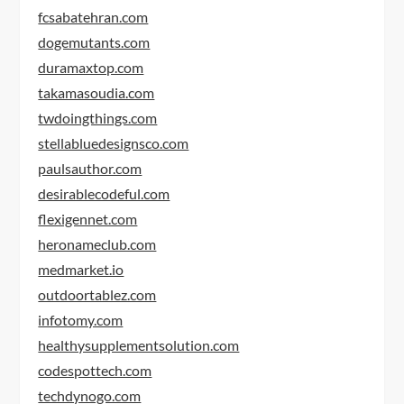
fcsabatehran.com
dogemutants.com
duramaxtop.com
takamasoudia.com
twdoingthings.com
stellabluedesignsco.com
paulsauthor.com
desirablecodeful.com
flexigennet.com
heronameclub.com
medmarket.io
outdoortablez.com
infotomy.com
healthysupplementsolution.com
codespottech.com
techdynogo.com