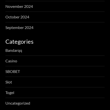
November 2024
October 2024
September 2024
Categories
Bandarqq
Casino
SBOBET
Slot
Togel
Uncategorized