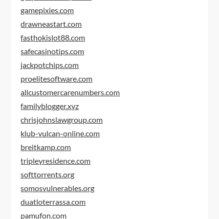
gamepixies.com
drawneastart.com
fasthokislot88.com
safecasinotips.com
jackpotchips.com
proelitesoftware.com
allcustomercarenumbers.com
familyblogger.xyz
chrisjohnslawgroup.com
klub-vulcan-online.com
breitkamp.com
tripleyresidence.com
softtorrents.org
somosvulnerables.org
duatloterrassa.com
pamufon.com