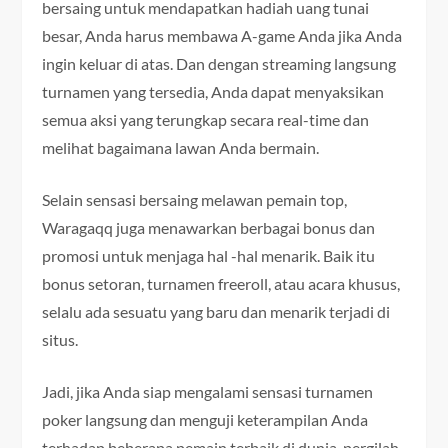
bersaing untuk mendapatkan hadiah uang tunai
besar, Anda harus membawa A-game Anda jika Anda
ingin keluar di atas. Dan dengan streaming langsung
turnamen yang tersedia, Anda dapat menyaksikan
semua aksi yang terungkap secara real-time dan
melihat bagaimana lawan Anda bermain.
Selain sensasi bersaing melawan pemain top,
Waragaqq juga menawarkan berbagai bonus dan
promosi untuk menjaga hal -hal menarik. Baik itu
bonus setoran, turnamen freeroll, atau acara khusus,
selalu ada sesuatu yang baru dan menarik terjadi di
situs.
Jadi, jika Anda siap mengalami sensasi turnamen
poker langsung dan menguji keterampilan Anda
terhadap beberapa pemain terbaik di dunia, pergilah