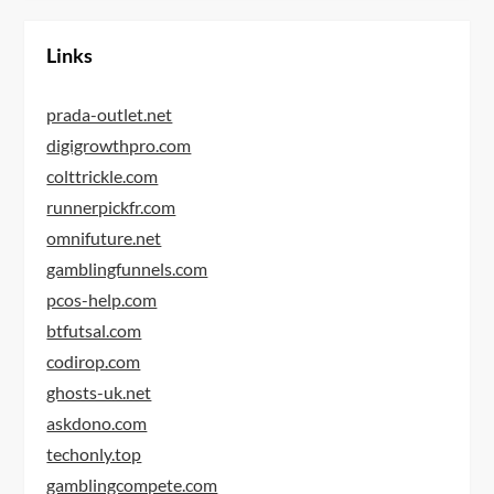
Links
prada-outlet.net
digigrowthpro.com
colttrickle.com
runnerpickfr.com
omnifuture.net
gamblingfunnels.com
pcos-help.com
btfutsal.com
codirop.com
ghosts-uk.net
askdono.com
techonly.top
gamblingcompete.com