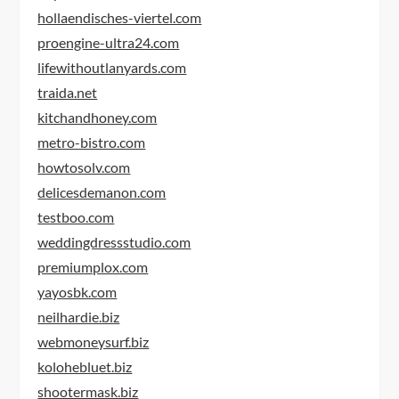
hollaendisches-viertel.com
proengine-ultra24.com
lifewithoutlanyards.com
traida.net
kitchandhoney.com
metro-bistro.com
howtosolv.com
delicesdemanon.com
testboo.com
weddingdressstudio.com
premiumplox.com
yayosbk.com
neilhardie.biz
webmoneysurf.biz
kolohebluet.biz
shootermask.biz