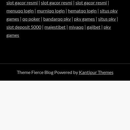
slot gacor resmi
|
slot gacor resmi
|
slot gacor resmi
|
menuqq login
|
murniqq login
|
hematqq login
|
situs pkv
games
|
qq poker
|
bandarqq pkv
|
pkv games
|
situs pkv
|
slot deposit 5000
|
majestibet
|
miyaqq
|
gajibet
|
pkv
games
Theme Fierce Blog Powered by
Kantipur Themes