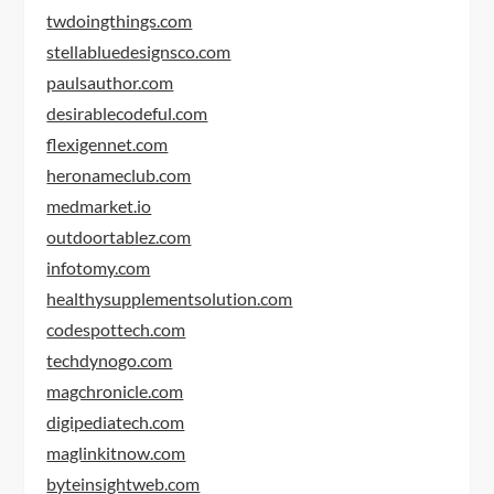
twdoingthings.com
stellabluedesignsco.com
paulsauthor.com
desirablecodeful.com
flexigennet.com
heronameclub.com
medmarket.io
outdoortablez.com
infotomy.com
healthysupplementsolution.com
codespottech.com
techdynogo.com
magchronicle.com
digipediatech.com
maglinkitnow.com
byteinsightweb.com