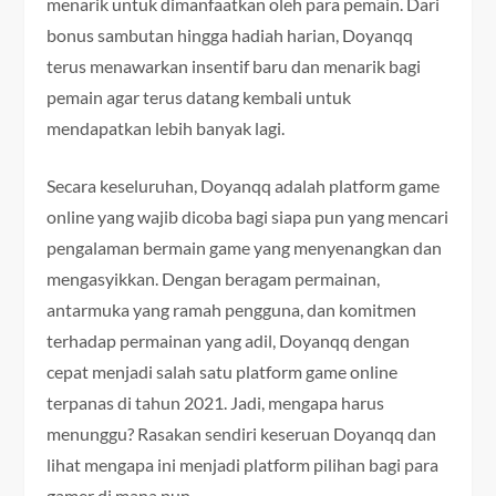
menarik untuk dimanfaatkan oleh para pemain. Dari
bonus sambutan hingga hadiah harian, Doyanqq
terus menawarkan insentif baru dan menarik bagi
pemain agar terus datang kembali untuk
mendapatkan lebih banyak lagi.
Secara keseluruhan, Doyanqq adalah platform game
online yang wajib dicoba bagi siapa pun yang mencari
pengalaman bermain game yang menyenangkan dan
mengasyikkan. Dengan beragam permainan,
antarmuka yang ramah pengguna, dan komitmen
terhadap permainan yang adil, Doyanqq dengan
cepat menjadi salah satu platform game online
terpanas di tahun 2021. Jadi, mengapa harus
menunggu? Rasakan sendiri keseruan Doyanqq dan
lihat mengapa ini menjadi platform pilihan bagi para
gamer di mana pun.