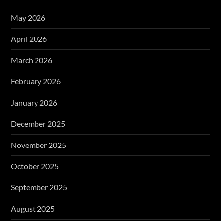
May 2026
April 2026
March 2026
February 2026
January 2026
December 2025
November 2025
October 2025
September 2025
August 2025