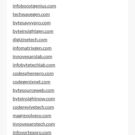
infoboostgenius.com
techwavegen.com
bytesavvypro.com
byteinsightgen.com
digizinetech.com
infomatrixgen.com
innovexarolab.com
infobytetechlab.com
codespherepro.com
codegenixnet.com
bytesourceweb.com
byteinsightnow.com
coderevivetech.com
magrevolveco.com
innovexarotech.com
infovortexpro.com