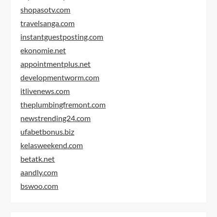
shopasotv.com
travelsanga.com
instantguestposting.com
ekonomie.net
appointmentplus.net
developmentworm.com
itlivenews.com
theplumbingfremont.com
newstrending24.com
ufabetbonus.biz
kelasweekend.com
betatk.net
aandly.com
bswoo.com