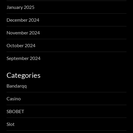
January 2025
December 2024
November 2024
October 2024
September 2024
Categories
Bandarqq
Casino
SBOBET
Slot