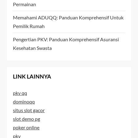
Permainan
o
Memahami ADUQQ: Panduan Komprehensif Untuk
n
Pemilik Rumah
Pengertian PKV: Panduan Komprehensif Asuransi
Kesehatan Swasta
LINK LAINNYA
pkv qq
dominoqq
situs slot gacor
slot demo pg
poker online
pkv