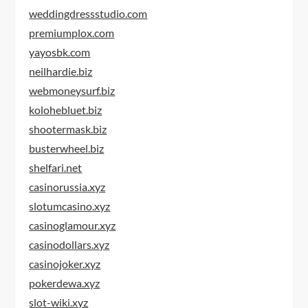
weddingdressstudio.com
premiumplox.com
yayosbk.com
neilhardie.biz
webmoneysurf.biz
kolohebluet.biz
shootermask.biz
busterwheel.biz
shelfari.net
casinorussia.xyz
slotumcasino.xyz
casinoglamour.xyz
casinodollars.xyz
casinojoker.xyz
pokerdewa.xyz
slot-wiki.xyz