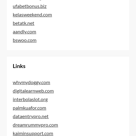
ufabetbonus.biz
kelasweekend.com
betatk.net
aandly.com
bswoo.com
Links
whymydoggy.com
digitalearnweb.com
interbolaslot.org
palmkuafor.com
dataentrypro.net
dreamrummypro.com
kaiminsupport.com