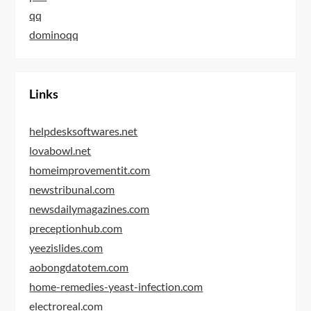
qq
dominoqq
Links
helpdesksoftwares.net
lovabowl.net
homeimprovementit.com
newstribunal.com
newsdailymagazines.com
preceptionhub.com
yeezislides.com
aobongdatotem.com
home-remedies-yeast-infection.com
electroreal.com