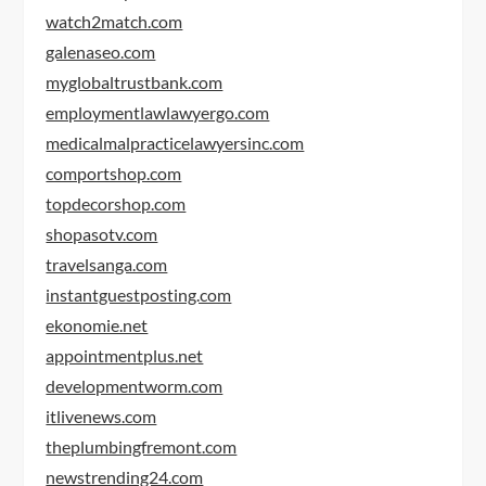
watch2match.com
galenaseo.com
myglobaltrustbank.com
employmentlawlawyergo.com
medicalmalpracticelawyersinc.com
comportshop.com
topdecorshop.com
shopasotv.com
travelsanga.com
instantguestposting.com
ekonomie.net
appointmentplus.net
developmentworm.com
itlivenews.com
theplumbingfremont.com
newstrending24.com