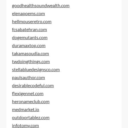
goodhealthsoundwealth.com
elenapoems.com
hellmouseretro.com
fcsabatehran.com
dogemutants.com
duramaxtop.com
takamasoudia.com
twdoingthings.com
stellabluedesignsco.com
paulsauthor.com
desirablecodeful.com
flexigennet.com
heronameclub.com
medmarket.io
outdoortablez.com
infotomy.com