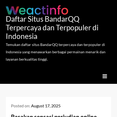
Skip
to
Daftar Situs BandarQQ
content
Terpercaya dan Terpopuler di
Indonesia
Temukan daftar situs BandarQQ terpercaya dan terpopuler di
Indonesia yang menawarkan berbagai permainan menarik dan
layanan berkualitas tinggi.
Posted on:
August 17, 2025
Rasakan sensasi perjudian online