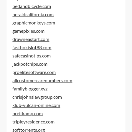
bedandbicycle.com
heraldcalifornia.com
graphicmonkeys.com
gamepixies.com
drawneastart.com
fasthokislot88.com
safecasinotips.com
jackpotchips.com
proelitesoftware.com
allcustomercarenumbers.com
familyblogger.xyz
chrisjohnslawgroup.com
klub-vulcan-online.com
breitkamp.com
tripleyresidence.com
softtorrents.org