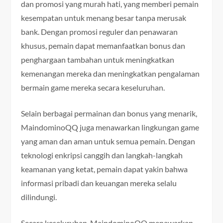
dan promosi yang murah hati, yang memberi pemain
kesempatan untuk menang besar tanpa merusak
bank. Dengan promosi reguler dan penawaran
khusus, pemain dapat memanfaatkan bonus dan
penghargaan tambahan untuk meningkatkan
kemenangan mereka dan meningkatkan pengalaman
bermain game mereka secara keseluruhan.
Selain berbagai permainan dan bonus yang menarik,
MaindominoQQ juga menawarkan lingkungan game
yang aman dan aman untuk semua pemain. Dengan
teknologi enkripsi canggih dan langkah-langkah
keamanan yang ketat, pemain dapat yakin bahwa
informasi pribadi dan keuangan mereka selalu
dilindungi.
Secara keseluruhan, MaindominoQQ menawarkan