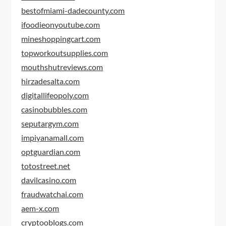
bestofmiami-dadecounty.com
ifoodieonyoutube.com
mineshoppingcart.com
topworkoutsupplies.com
mouthshutreviews.com
hirzadesalta.com
digitallifeopoly.com
casinobubbles.com
seputargym.com
impiyanamall.com
optguardian.com
totostreet.net
davilcasino.com
fraudwatchai.com
aem-x.com
cryptooblogs.com