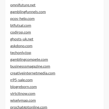
omnifuture.net
gamblingfunnels.com
pcos-help.com
btfutsal.com
codirop.com
ghosts-uk.net
askdono.com
techonly.top
gamblingcompete.com
businesssmagazine.com
creativeinternetmedia.com
n95-sale.com
blogreborn.com
virtcitnow.com
wiselymap.com
prochatgptonline.com