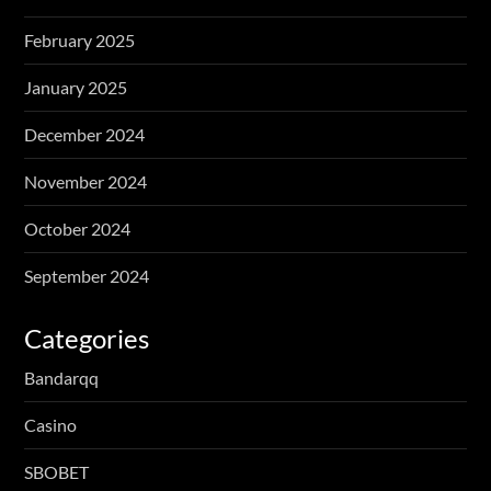
February 2025
January 2025
December 2024
November 2024
October 2024
September 2024
Categories
Bandarqq
Casino
SBOBET