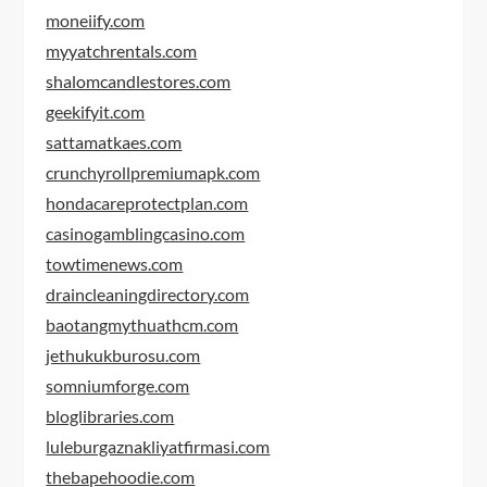
moneiify.com
myyatchrentals.com
shalomcandlestores.com
geekifyit.com
sattamatkaes.com
crunchyrollpremiumapk.com
hondacareprotectplan.com
casinogamblingcasino.com
towtimenews.com
draincleaningdirectory.com
baotangmythuathcm.com
jethukukburosu.com
somniumforge.com
bloglibraries.com
luleburgaznakliyatfirmasi.com
thebapehoodie.com