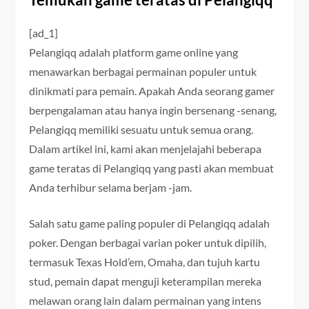
[ad_1]
Pelangiqq adalah platform game online yang
menawarkan berbagai permainan populer untuk
dinikmati para pemain. Apakah Anda seorang gamer
berpengalaman atau hanya ingin bersenang -senang,
Pelangiqq memiliki sesuatu untuk semua orang.
Dalam artikel ini, kami akan menjelajahi beberapa
game teratas di Pelangiqq yang pasti akan membuat
Anda terhibur selama berjam -jam.
Salah satu game paling populer di Pelangiqq adalah
poker. Dengan berbagai varian poker untuk dipilih,
termasuk Texas Hold’em, Omaha, dan tujuh kartu
stud, pemain dapat menguji keterampilan mereka
melawan orang lain dalam permainan yang intens