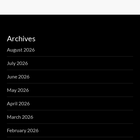
Archives
August 2026
July 2026
June 2026
May 2026
April 2026
March 2026
February 2026