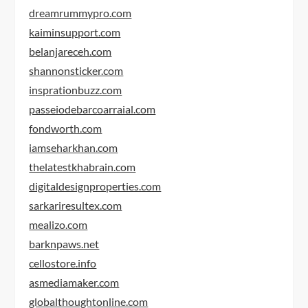
dreamrummypro.com
kaiminsupport.com
belanjareceh.com
shannonsticker.com
insprationbuzz.com
passeiodebarcoarraial.com
fondworth.com
iamseharkhan.com
thelatestkhabrain.com
digitaldesignproperties.com
sarkariresultex.com
mealizo.com
barknpaws.net
cellostore.info
asmediamaker.com
globalthoughtonline.com