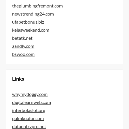
theplumbingfremont.com
newstrending24.com
ufabetbonus.biz
kelasweekend.com
betatk.net
aandly.com
bswoo.com
Links
whymydoggy.com
digitalearnweb.com
interbolaslot.org
palmkuafor.com
dataentrypro.net