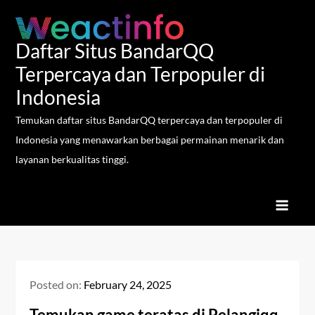
Skip
to
Daftar Situs BandarQQ
content
Terpercaya dan Terpopuler di
Indonesia
Temukan daftar situs BandarQQ terpercaya dan terpopuler di
Indonesia yang menawarkan berbagai permainan menarik dan
layanan berkualitas tinggi.
Posted on:
February 24, 2025
Temukan game teratas di Pelangiqq