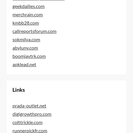
geekdailies.com
merchrain.com
kmbb28.com
callreportsforum.com
sokmilya.com
abyluny.com
boomjavtrk.com
apklead.net
Links
prada-outlet.net
digigrowthpro.com
colttrickle.com
runnerpickfr.com