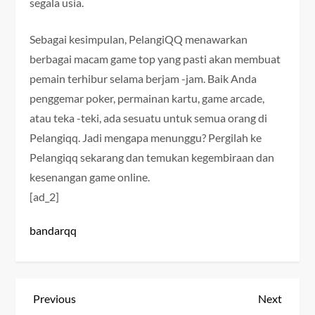
segala usia.
Sebagai kesimpulan, PelangiQQ menawarkan
berbagai macam game top yang pasti akan membuat
pemain terhibur selama berjam -jam. Baik Anda
penggemar poker, permainan kartu, game arcade,
atau teka -teki, ada sesuatu untuk semua orang di
Pelangiqq. Jadi mengapa menunggu? Pergilah ke
Pelangiqq sekarang dan temukan kegembiraan dan
kesenangan game online.
[ad_2]
bandarqq
P
Previous
Next
Previous
Next