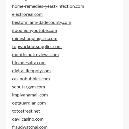
home-remedies-yeast-infection.com
electroreal.com
bestofmiami-dadecounty.com
ifoodieonyoutube.com
mineshoppingcart.com
topworkoutsupplies.com
mouthshutreviews.com
hirzadesalta.com
digitallifeopoly.com
casinobubbles.com
seputargym.com
impiyanamall.com
optguardian.com
totostreet.net
davilcasino.com
fraudwatchai.com