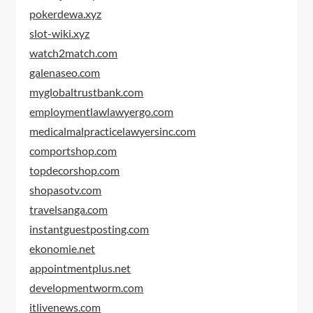
pokerdewa.xyz
slot-wiki.xyz
watch2match.com
galenaseo.com
myglobaltrustbank.com
employmentlawlawyergo.com
medicalmalpracticelawyersinc.com
comportshop.com
topdecorshop.com
shopasotv.com
travelsanga.com
instantguestposting.com
ekonomie.net
appointmentplus.net
developmentworm.com
itlivenews.com