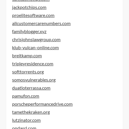
jackpotchips.com
proelitesoftware.com
allcustomercarenumbers.com
familyblogger.xyz
chrisjohnslawgroup.com
klub-vulcan-online.com
breitkamp.com
tripleyresidence.com
softtorrents.org
somosvulnerables.org
duatloterrassa.com
pamufon.com
porscheperformancedrive.com
tamethekraken.org
lutzinator.com
ondasrl.com