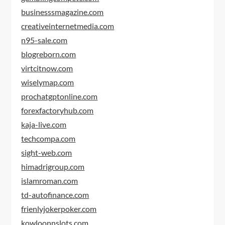
businesssmagazine.com
creativeinternetmedia.com
n95-sale.com
blogreborn.com
virtcitnow.com
wiselymap.com
prochatgptonline.com
forexfactoryhub.com
kaja-live.com
techcompa.com
sight-web.com
himadrigroup.com
islamroman.com
td-autofinance.com
frienlyjokerpoker.com
kowloonnslots.com