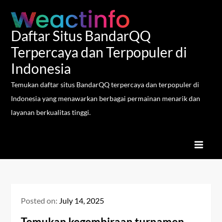
Skip
to
Daftar Situs BandarQQ
content
Terpercaya dan Terpopuler di
Indonesia
Temukan daftar situs BandarQQ terpercaya dan terpopuler di
Indonesia yang menawarkan berbagai permainan menarik dan
layanan berkualitas tinggi.
Posted on:
July 14, 2025
Temukan kegembiraan turnamen