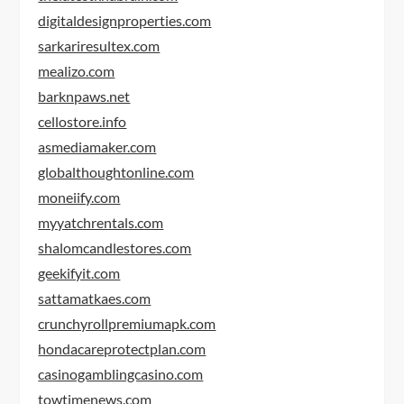
digitaldesignproperties.com
sarkariresultex.com
mealizo.com
barknpaws.net
cellostore.info
asmediamaker.com
globalthoughtonline.com
moneiify.com
myyatchrentals.com
shalomcandlestores.com
geekifyit.com
sattamatkaes.com
crunchyrollpremiumapk.com
hondacareprotectplan.com
casinogamblingcasino.com
towtimenews.com