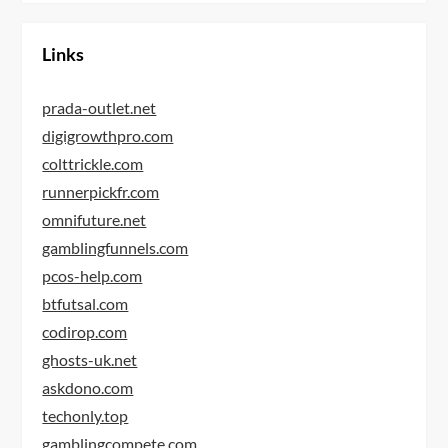
Links
prada-outlet.net
digigrowthpro.com
colttrickle.com
runnerpickfr.com
omnifuture.net
gamblingfunnels.com
pcos-help.com
btfutsal.com
codirop.com
ghosts-uk.net
askdono.com
techonly.top
gamblingcompete.com