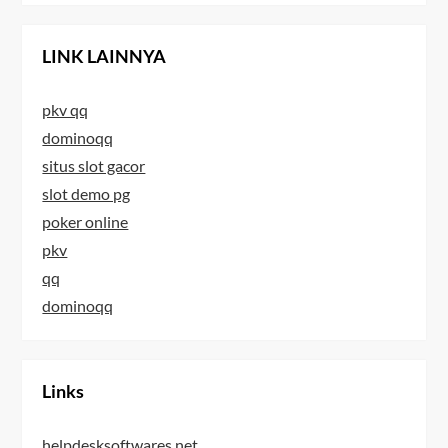
LINK LAINNYA
pkv qq
dominoqq
situs slot gacor
slot demo pg
poker online
pkv
qq
dominoqq
Links
helpdesksoftwares.net