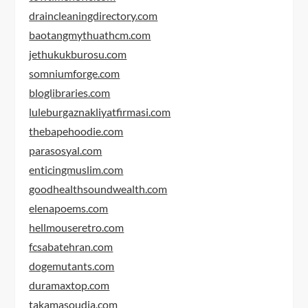
draincleaningdirectory.com
baotangmythuathcm.com
jethukukburosu.com
somniumforge.com
bloglibraries.com
luleburgaznakliyatfirmasi.com
thebapehoodie.com
parasosyal.com
enticingmuslim.com
goodhealthsoundwealth.com
elenapoems.com
hellmouseretro.com
fcsabatehran.com
dogemutants.com
duramaxtop.com
takamasoudia.com