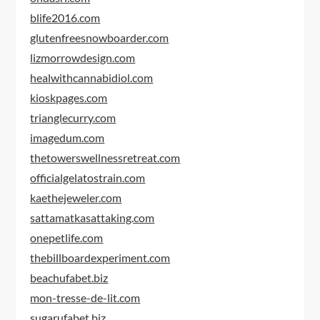
blife2016.com
glutenfreesnowboarder.com
lizmorrowdesign.com
healwithcannabidiol.com
kioskpages.com
trianglecurry.com
imagedum.com
thetowerswellnessretreat.com
officialgelatostrain.com
kaethejeweler.com
sattamatkasattaking.com
onepetlife.com
thebillboardexperiment.com
beachufabet.biz
mon-tresse-de-lit.com
sugarufabet.biz