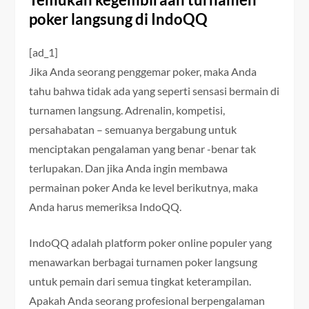
poker langsung di IndoQQ
[ad_1]
Jika Anda seorang penggemar poker, maka Anda
tahu bahwa tidak ada yang seperti sensasi bermain di
turnamen langsung. Adrenalin, kompetisi,
persahabatan – semuanya bergabung untuk
menciptakan pengalaman yang benar -benar tak
terlupakan. Dan jika Anda ingin membawa
permainan poker Anda ke level berikutnya, maka
Anda harus memeriksa IndoQQ.
IndoQQ adalah platform poker online populer yang
menawarkan berbagai turnamen poker langsung
untuk pemain dari semua tingkat keterampilan.
Apakah Anda seorang profesional berpengalaman