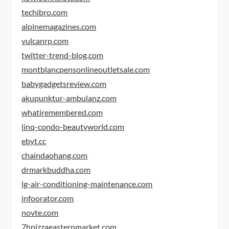
techibro.com
alpinemagazines.com
vulcanrp.com
twitter-trend-blog.com
montblancpensonlineoutletsale.com
babygadgetsreview.com
akupunktur-ambulanz.com
whatiremembered.com
linq-condo-beautyworld.com
ebyt.cc
chaindaohang.com
drmarkbuddha.com
lg-air-conditioning-maintenance.com
infoorator.com
novte.com
7hpizzaeasternmarket.com