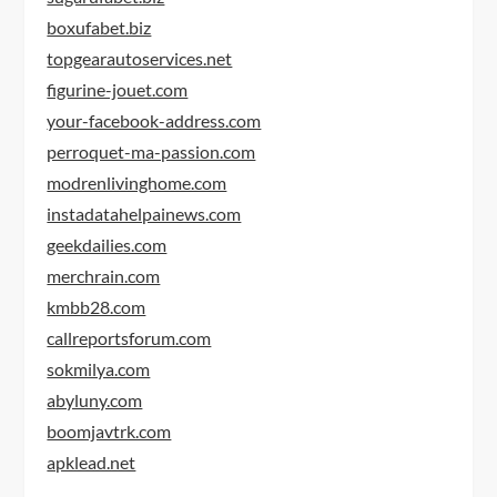
boxufabet.biz
topgearautoservices.net
figurine-jouet.com
your-facebook-address.com
perroquet-ma-passion.com
modrenlivinghome.com
instadatahelpainews.com
geekdailies.com
merchrain.com
kmbb28.com
callreportsforum.com
sokmilya.com
abyluny.com
boomjavtrk.com
apklead.net