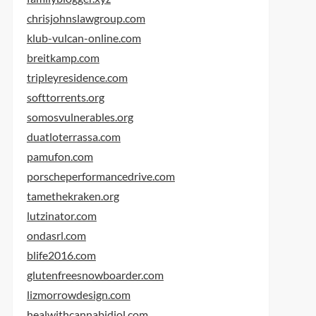
chrisjohnslawgroup.com
klub-vulcan-online.com
breitkamp.com
tripleyresidence.com
softtorrents.org
somosvulnerables.org
duatloterrassa.com
pamufon.com
porscheperformancedrive.com
tamethekraken.org
lutzinator.com
ondasrl.com
blife2016.com
glutenfreesnowboarder.com
lizmorrowdesign.com
healwithcannabidiol.com