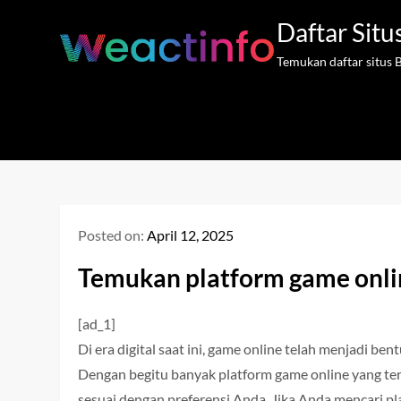
Skip
Daftar Sit
to
content
Temukan daftar situs 
Posted on:
April 12, 2025
Temukan platform game onl
[ad_1]
Di era digital saat ini, game online telah menjadi ben
Dengan begitu banyak platform game online yang ters
sesuai dengan preferensi Anda. Jika Anda mencari pla