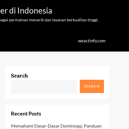
er di Indonesia
gai permainan menarik dan layanan berkualitas tinggi.
weactinfo.com
Search
SEARCH
Recent Posts
Memahami Dasar-Dasar Dominoqq: Panduan