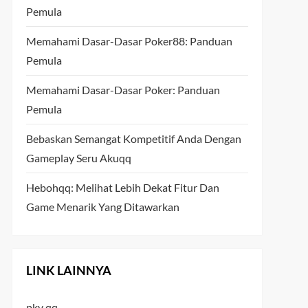
Pemula
Memahami Dasar-Dasar Poker88: Panduan
Pemula
Memahami Dasar-Dasar Poker: Panduan
Pemula
Bebaskan Semangat Kompetitif Anda Dengan
Gameplay Seru Akuqq
Hebohqq: Melihat Lebih Dekat Fitur Dan
Game Menarik Yang Ditawarkan
LINK LAINNYA
pkv qq