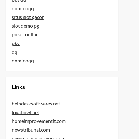
dominoqq
situs slot gacor
slot demo pg
poker online
pkv
qq
dominoqq
Links
helpdesksoftwares.net
lovabowl.net
homeimprovementit.com
newstribunal.com
newsdailymagazines.com