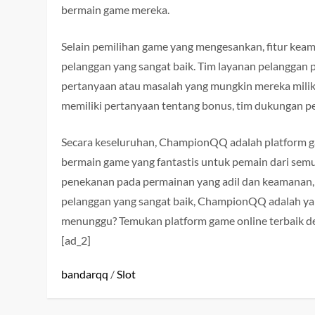
bermain game mereka.
Selain pemilihan game yang mengesankan, fitur k
pelanggan yang sangat baik. Tim layanan pelanggan
pertanyaan atau masalah yang mungkin mereka mili
memiliki pertanyaan tentang bonus, tim dukungan 
Secara keseluruhan, ChampionQQ adalah platform 
bermain game yang fantastis untuk pemain dari semu
penekanan pada permainan yang adil dan keamanan,
pelanggan yang sangat baik, ChampionQQ adalah ya
menunggu? Temukan platform game online terbaik d
[ad_2]
bandarqq
/
Slot