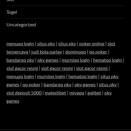
Togel
Uncategorized
menuqq login
|
situs pkv
|
situs pkv
|
poker online
|
slot
terpercaya
|
judi bola parlay
|
dominoqq
|
qq poker
|
bandarqq pkv
|
pkv games
|
murniqq login
|
hematqq login
|
slot gacor resmi
|
slot gacor resmi
|
slot gacor resmi
|
menuqq login
|
murniqq login
|
hematqq login
|
situs pkv
games
|
qq poker
|
bandarqq pkv
|
pkv games
|
situs pkv
|
slot deposit 5000
|
majestibet
|
miyaqq
|
gajibet
|
pkv
games