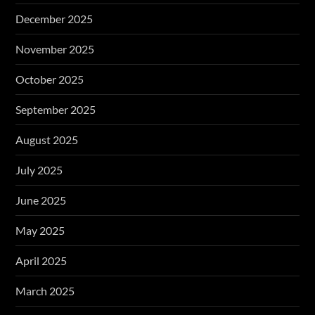
December 2025
November 2025
October 2025
September 2025
August 2025
July 2025
June 2025
May 2025
April 2025
March 2025