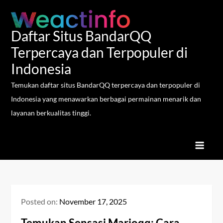
Skip
to
Daftar Situs BandarQQ
content
Terpercaya dan Terpopuler di
Indonesia
Temukan daftar situs BandarQQ terpercaya dan terpopuler di
Indonesia yang menawarkan berbagai permainan menarik dan
layanan berkualitas tinggi.
Posted on:
November 17, 2025
Temukan Sensasi Marioqq: Cara