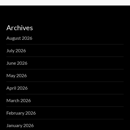
Archives
August 2026
July 2026
June 2026
May 2026
April 2026
March 2026
February 2026
January 2026