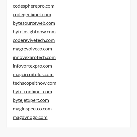
codespherepro.com
codegenixnet.com
bytesourceweb.com
byteinsightnow.com
coderevivetech.com
magrevolveco.com
innovexarotech.com
infovortexpro.com
magcircuitplus.com
techscopeitnow.com
bytetronixnet.com
bytejetxpert.com
maginspectco.com
magdynogo.com