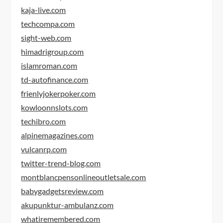
kaja-live.com
techcompa.com
sight-web.com
himadrigroup.com
islamroman.com
td-autofinance.com
frienlyjokerpoker.com
kowloonnslots.com
techibro.com
alpinemagazines.com
vulcanrp.com
twitter-trend-blog.com
montblancpensonlineoutletsale.com
babygadgetsreview.com
akupunktur-ambulanz.com
whatiremembered.com