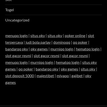
Togel
Uncategorized
menuqq login
|
situs pkv
|
situs pkv
|
poker online
|
slot
terpercaya
|
judi bola parlay
|
dominoqq
|
qq poker
|
bandarqq pkv
|
pkv games
|
murniqq login
|
hematqq login
|
slot gacor resmi
|
slot gacor resmi
|
slot gacor resmi
|
menuqq login
|
murniqq login
|
hematqq login
|
situs pkv
games
|
qq poker
|
bandarqq pkv
|
pkv games
|
situs pkv
|
slot deposit 5000
|
majestibet
|
miyaqq
|
gajibet
|
pkv
games