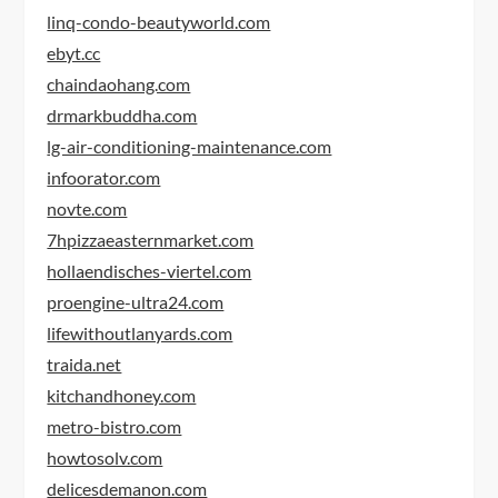
linq-condo-beautyworld.com
ebyt.cc
chaindaohang.com
drmarkbuddha.com
lg-air-conditioning-maintenance.com
infoorator.com
novte.com
7hpizzaeasternmarket.com
hollaendisches-viertel.com
proengine-ultra24.com
lifewithoutlanyards.com
traida.net
kitchandhoney.com
metro-bistro.com
howtosolv.com
delicesdemanon.com