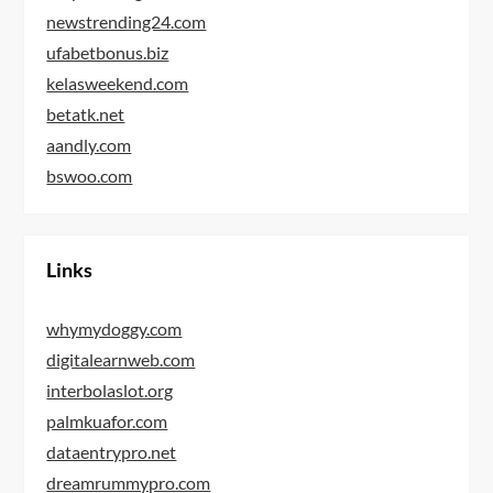
newstrending24.com
ufabetbonus.biz
kelasweekend.com
betatk.net
aandly.com
bswoo.com
Links
whymydoggy.com
digitalearnweb.com
interbolaslot.org
palmkuafor.com
dataentrypro.net
dreamrummypro.com