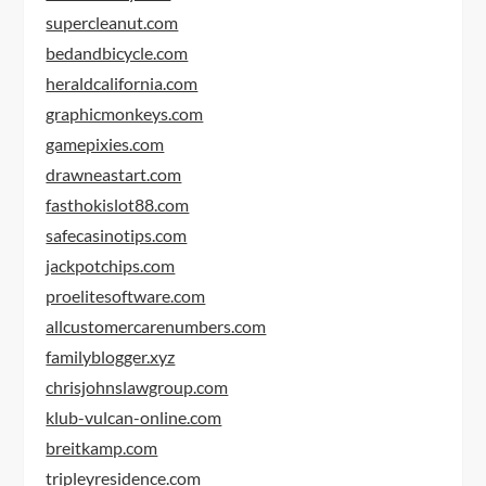
supercleanut.com
bedandbicycle.com
heraldcalifornia.com
graphicmonkeys.com
gamepixies.com
drawneastart.com
fasthokislot88.com
safecasinotips.com
jackpotchips.com
proelitesoftware.com
allcustomercarenumbers.com
familyblogger.xyz
chrisjohnslawgroup.com
klub-vulcan-online.com
breitkamp.com
tripleyresidence.com