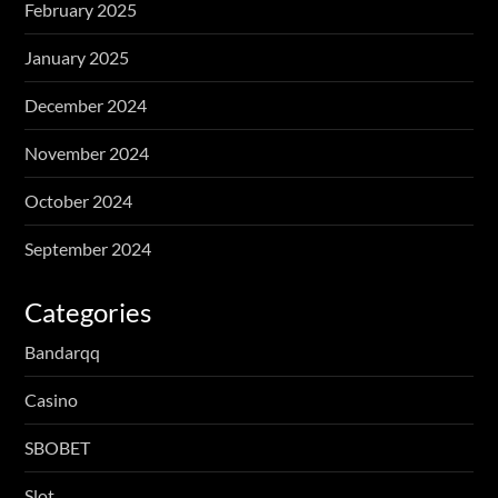
February 2025
January 2025
December 2024
November 2024
October 2024
September 2024
Categories
Bandarqq
Casino
SBOBET
Slot