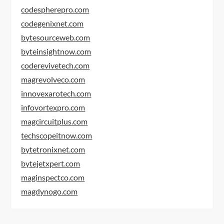
codespherepro.com
codegenixnet.com
bytesourceweb.com
byteinsightnow.com
coderevivetech.com
magrevolveco.com
innovexarotech.com
infovortexpro.com
magcircuitplus.com
techscopeitnow.com
bytetronixnet.com
bytejetxpert.com
maginspectco.com
magdynogo.com