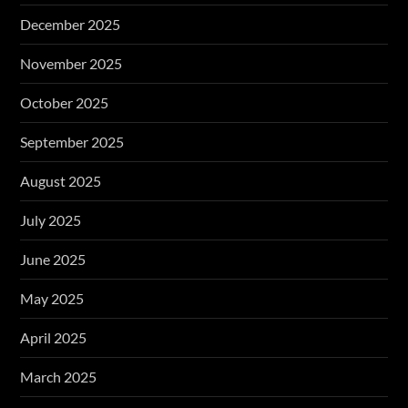
December 2025
November 2025
October 2025
September 2025
August 2025
July 2025
June 2025
May 2025
April 2025
March 2025