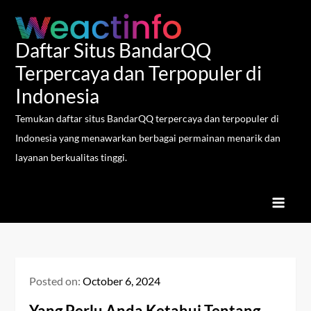
Skip
to
Daftar Situs BandarQQ
content
Terpercaya dan Terpopuler di
Indonesia
Temukan daftar situs BandarQQ terpercaya dan terpopuler di
Indonesia yang menawarkan berbagai permainan menarik dan
layanan berkualitas tinggi.
Posted on:
October 6, 2024
Yang Perlu Anda Ketahui Tentang