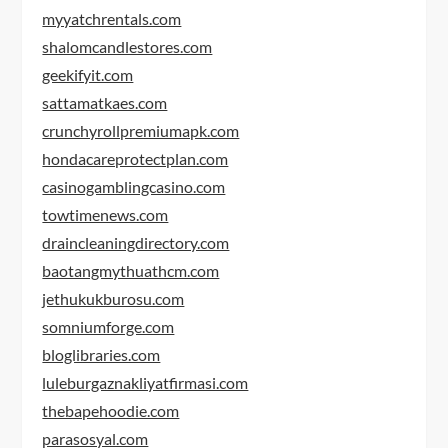
myyatchrentals.com
shalomcandlestores.com
geekifyit.com
sattamatkaes.com
crunchyrollpremiumapk.com
hondacareprotectplan.com
casinogamblingcasino.com
towtimenews.com
draincleaningdirectory.com
baotangmythuathcm.com
jethukukburosu.com
somniumforge.com
bloglibraries.com
luleburgaznakliyatfirmasi.com
thebapehoodie.com
parasosyal.com