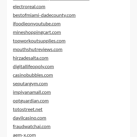
electroreal.com
bestofmiami-dadecounty.com
ifoodieonyoutube.com
mineshoppingcart.com
topworkoutsupplies.com
mouthshutreviews.com
hirzadesalta.com
digitallifeopoly.com
casinobubbles.com
seputargym.com
impiyanamall.com
optguardian.com
totostreet.net
davilcasino.com
fraudwatchai.com
aem-x.com