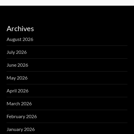
Archives
August 2026
July 2026
June 2026
May 2026
April 2026
March 2026
February 2026
January 2026