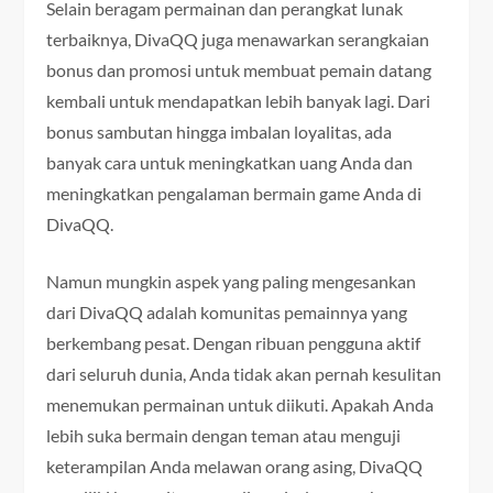
Selain beragam permainan dan perangkat lunak
terbaiknya, DivaQQ juga menawarkan serangkaian
bonus dan promosi untuk membuat pemain datang
kembali untuk mendapatkan lebih banyak lagi. Dari
bonus sambutan hingga imbalan loyalitas, ada
banyak cara untuk meningkatkan uang Anda dan
meningkatkan pengalaman bermain game Anda di
DivaQQ.
Namun mungkin aspek yang paling mengesankan
dari DivaQQ adalah komunitas pemainnya yang
berkembang pesat. Dengan ribuan pengguna aktif
dari seluruh dunia, Anda tidak akan pernah kesulitan
menemukan permainan untuk diikuti. Apakah Anda
lebih suka bermain dengan teman atau menguji
keterampilan Anda melawan orang asing, DivaQQ