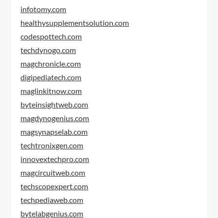
infotomy.com
healthysupplementsolution.com
codespottech.com
techdynogo.com
magchronicle.com
digipediatech.com
maglinkitnow.com
byteinsightweb.com
magdynogenius.com
magsynapselab.com
techtronixgen.com
innovextechpro.com
magcircuitweb.com
techscopexpert.com
techpediaweb.com
bytelabgenius.com