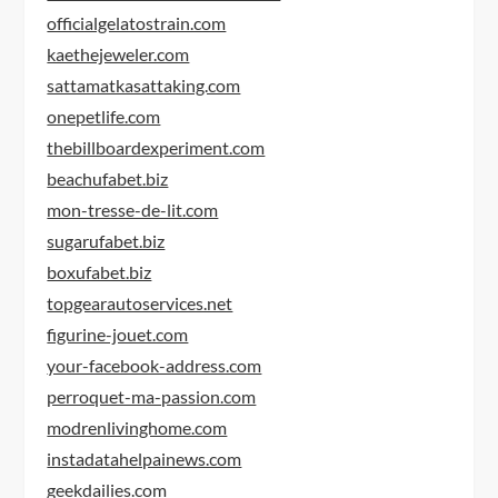
officialgelatostrain.com
kaethejeweler.com
sattamatkasattaking.com
onepetlife.com
thebillboardexperiment.com
beachufabet.biz
mon-tresse-de-lit.com
sugarufabet.biz
boxufabet.biz
topgearautoservices.net
figurine-jouet.com
your-facebook-address.com
perroquet-ma-passion.com
modrenlivinghome.com
instadatahelpainews.com
geekdailies.com