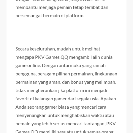
membantu menjaga pemain tetap terlibat dan
bersemangat bermain di platform.
Secara keseluruhan, mudah untuk melihat
mengapa PKV Games QQ mengambil alih dunia
game online. Dengan antarmuka yang ramah
pengguna, beragam pilihan permainan, lingkungan
permainan yang aman, dan bonus yang melimpah,
tidak mengherankan jika platform ini menjadi
favorit di kalangan gamer dari segala usia. Apakah
Anda seorang gamer biasa yang mencari cara
menyenangkan untuk menghabiskan waktu atau
pemain yang lebih serius mencari tantangan, PKV
Games QQ memiliki sesuatu untuk semua orang.