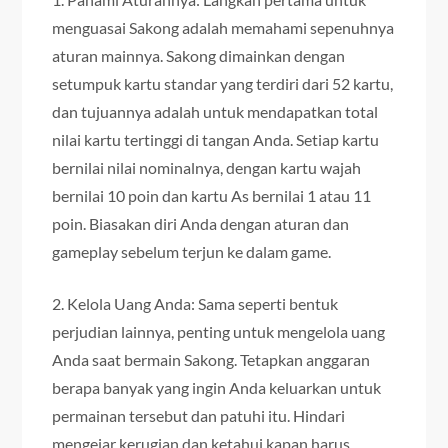
menguasai Sakong adalah memahami sepenuhnya
aturan mainnya. Sakong dimainkan dengan
setumpuk kartu standar yang terdiri dari 52 kartu,
dan tujuannya adalah untuk mendapatkan total
nilai kartu tertinggi di tangan Anda. Setiap kartu
bernilai nilai nominalnya, dengan kartu wajah
bernilai 10 poin dan kartu As bernilai 1 atau 11
poin. Biasakan diri Anda dengan aturan dan
gameplay sebelum terjun ke dalam game.
2. Kelola Uang Anda: Sama seperti bentuk
perjudian lainnya, penting untuk mengelola uang
Anda saat bermain Sakong. Tetapkan anggaran
berapa banyak yang ingin Anda keluarkan untuk
permainan tersebut dan patuhi itu. Hindari
mengejar kerugian dan ketahui kapan harus