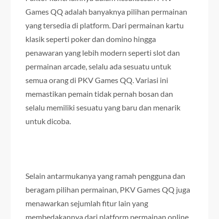
Games QQ adalah banyaknya pilihan permainan
yang tersedia di platform. Dari permainan kartu
klasik seperti poker dan domino hingga
penawaran yang lebih modern seperti slot dan
permainan arcade, selalu ada sesuatu untuk
semua orang di PKV Games QQ. Variasi ini
memastikan pemain tidak pernah bosan dan
selalu memiliki sesuatu yang baru dan menarik
untuk dicoba.
Selain antarmukanya yang ramah pengguna dan
beragam pilihan permainan, PKV Games QQ juga
menawarkan sejumlah fitur lain yang
membedakannya dari platform permainan online