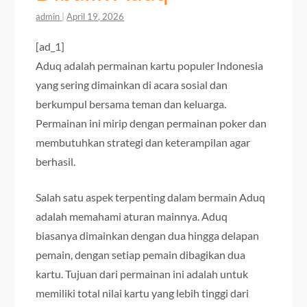
admin
|
April 19, 2026
[ad_1]
Aduq adalah permainan kartu populer Indonesia
yang sering dimainkan di acara sosial dan
berkumpul bersama teman dan keluarga.
Permainan ini mirip dengan permainan poker dan
membutuhkan strategi dan keterampilan agar
berhasil.
Salah satu aspek terpenting dalam bermain Aduq
adalah memahami aturan mainnya. Aduq
biasanya dimainkan dengan dua hingga delapan
pemain, dengan setiap pemain dibagikan dua
kartu. Tujuan dari permainan ini adalah untuk
memiliki total nilai kartu yang lebih tinggi dari