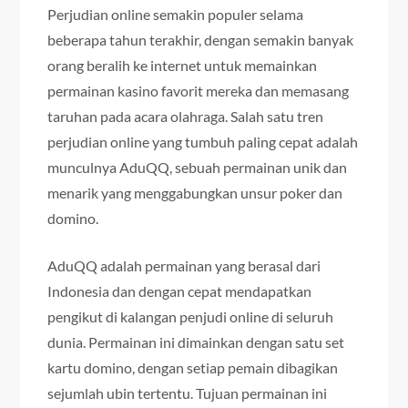
Perjudian online semakin populer selama
beberapa tahun terakhir, dengan semakin banyak
orang beralih ke internet untuk memainkan
permainan kasino favorit mereka dan memasang
taruhan pada acara olahraga. Salah satu tren
perjudian online yang tumbuh paling cepat adalah
munculnya AduQQ, sebuah permainan unik dan
menarik yang menggabungkan unsur poker dan
domino.
AduQQ adalah permainan yang berasal dari
Indonesia dan dengan cepat mendapatkan
pengikut di kalangan penjudi online di seluruh
dunia. Permainan ini dimainkan dengan satu set
kartu domino, dengan setiap pemain dibagikan
sejumlah ubin tertentu. Tujuan permainan ini