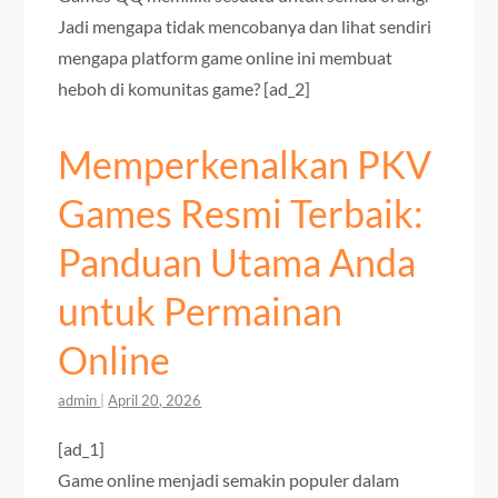
Jadi mengapa tidak mencobanya dan lihat sendiri
mengapa platform game online ini membuat
heboh di komunitas game? [ad_2]
Memperkenalkan PKV
Games Resmi Terbaik:
Panduan Utama Anda
untuk Permainan
Online
admin
|
April 20, 2026
[ad_1]
Game online menjadi semakin populer dalam