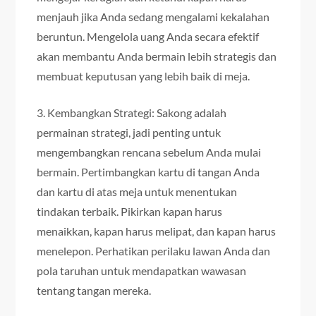
menjauh jika Anda sedang mengalami kekalahan
beruntun. Mengelola uang Anda secara efektif
akan membantu Anda bermain lebih strategis dan
membuat keputusan yang lebih baik di meja.
3. Kembangkan Strategi: Sakong adalah
permainan strategi, jadi penting untuk
mengembangkan rencana sebelum Anda mulai
bermain. Pertimbangkan kartu di tangan Anda
dan kartu di atas meja untuk menentukan
tindakan terbaik. Pikirkan kapan harus
menaikkan, kapan harus melipat, dan kapan harus
menelepon. Perhatikan perilaku lawan Anda dan
pola taruhan untuk mendapatkan wawasan
tentang tangan mereka.