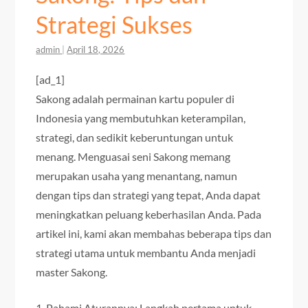
Strategi Sukses
admin
|
April 18, 2026
[ad_1]
Sakong adalah permainan kartu populer di
Indonesia yang membutuhkan keterampilan,
strategi, dan sedikit keberuntungan untuk
menang. Menguasai seni Sakong memang
merupakan usaha yang menantang, namun
dengan tips dan strategi yang tepat, Anda dapat
meningkatkan peluang keberhasilan Anda. Pada
artikel ini, kami akan membahas beberapa tips dan
strategi utama untuk membantu Anda menjadi
master Sakong.
1. Pahami Aturannya: Langkah pertama untuk