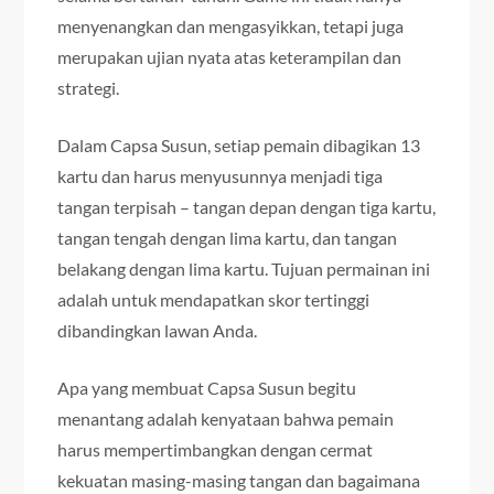
menyenangkan dan mengasyikkan, tetapi juga
merupakan ujian nyata atas keterampilan dan
strategi.
Dalam Capsa Susun, setiap pemain dibagikan 13
kartu dan harus menyusunnya menjadi tiga
tangan terpisah – tangan depan dengan tiga kartu,
tangan tengah dengan lima kartu, dan tangan
belakang dengan lima kartu. Tujuan permainan ini
adalah untuk mendapatkan skor tertinggi
dibandingkan lawan Anda.
Apa yang membuat Capsa Susun begitu
menantang adalah kenyataan bahwa pemain
harus mempertimbangkan dengan cermat
kekuatan masing-masing tangan dan bagaimana